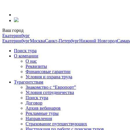
Перейти
к
содержанию
Ваш город
Екатеринбург
Екатеринбург
Москва
Санкт-Петербург
Нижний Новгород
Самар
Поиск тура
О компании
О нас
Реквизиты
Финансовые гарантии
Условия и охрана труда
Турагентствам
Знакомство с “Европорт”
Условия сотрудничества
Поиск тура
Договор
Архив вебинаров
Рекламные туры
Направления
Страхование путешествующих
Инструкция по работе с поиском туров