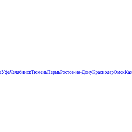
а
Уфа
Челябинск
Тюмень
Пермь
Ростов-на-Дону
Краснодар
Омск
Каз