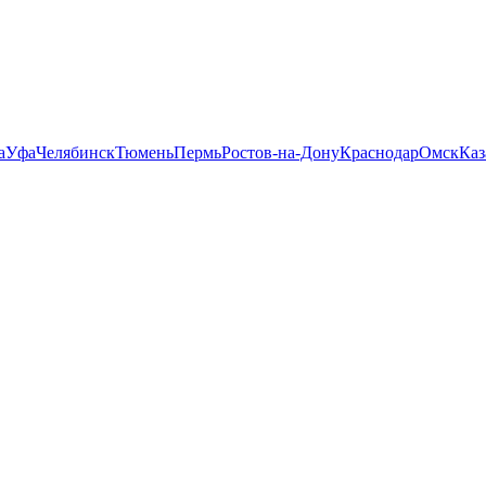
а
Уфа
Челябинск
Тюмень
Пермь
Ростов-на-Дону
Краснодар
Омск
Каз