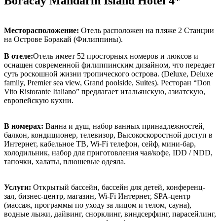
Boracay Mandarin Island Hotel 4*
Месторасположение:
Отель расположен на пляже 2 Станции
на Острове Боракай (Филиппины).
В отеле:
Отель имеет 52 просторных номеров и люксов и
оснащен современной филиппинским дизайном, что передает
суть роскошной жизни тропического острова.
(Deluxe, Deluxe
family, Premier sea view, Grand poolside, Suites). Ресторан “Don
Vito Ristorante Italiano” предлагает итальянскую, азиатскую,
европейскую кухни.
В номерах:
Ванна и душ, набор ванных принадлежностей,
балкон, кондиционер, телевизор, Высокоскоростной доступ в
Интернет, кабельное ТВ, Wi-Fi телефон, сейф, мини-бар,
холодильник, набор для приготовления чая/кофе, IDD / NDD,
тапочки, халаты, плюшевые одеяла.
Услуги:
Открытый бассейн, бассейн для детей, конференц-
зал, бизнес-центр, магазин, Wi-Fi Интернет, SPA-центр
(массаж, программы по уходу за лицом и телом, сауна),
водные лыжи, дайвинг, снорклинг, виндсерфинг, парасейлинг,