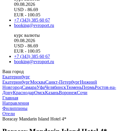
09.08.2026
USD
- 86.69
EUR
- 100.05
+7 (343) 385 60 67
booking@evroport.ru
курс валюты
09.08.2026
USD
- 86.69
EUR
- 100.05
+7 (343) 385 60 67
booking@evroport.ru
Ваш город
Екатеринбург
Екатеринбург
Москва
Санкт-Петербург
Нижний
Новгород
Самара
Уфа
Челябинск
Тюмень
Пермь
Ростов-на-
Дону
Краснодар
Омск
Казань
Воронеж
Сочи
Главная
Направления
Филиппины
Отели
Boracay Mandarin Island Hotel 4*