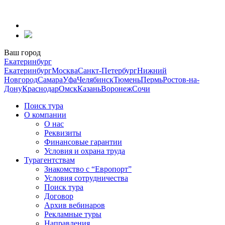
Перейти
к
содержанию
Ваш город
Екатеринбург
Екатеринбург
Москва
Санкт-Петербург
Нижний
Новгород
Самара
Уфа
Челябинск
Тюмень
Пермь
Ростов-на-
Дону
Краснодар
Омск
Казань
Воронеж
Сочи
Поиск тура
О компании
О нас
Реквизиты
Финансовые гарантии
Условия и охрана труда
Турагентствам
Знакомство с “Европорт”
Условия сотрудничества
Поиск тура
Договор
Архив вебинаров
Рекламные туры
Направления