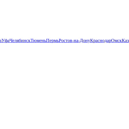
а
Уфа
Челябинск
Тюмень
Пермь
Ростов-на-Дону
Краснодар
Омск
Каз