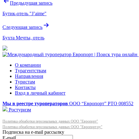
Навигация
Предыдущая запись
по
Бутик-отель "J’aime"
записям
Следующая запись
Бухта Мечты, отель
О компании
Турагентствам
Направления
Туристам
Контакты
Вход в личный кабинет
Мы в реестре туроператоров
ООО “Европорт”
РТО 008552
Ростуризм
Политика обработки персональных данных ООО "Европорт"
Политика обработки персональных данных ООО "Европорт.ру"
E-mail