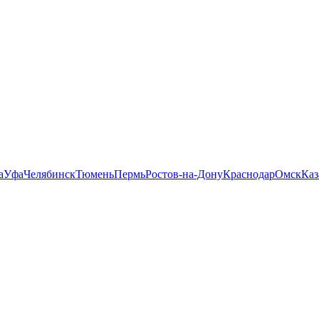
а
Уфа
Челябинск
Тюмень
Пермь
Ростов-на-Дону
Краснодар
Омск
Каз