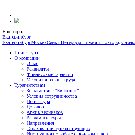
Перейти
к
содержанию
Ваш город
Екатеринбург
Екатеринбург
Москва
Санкт-Петербург
Нижний Новгород
Самар
Поиск тура
О компании
О нас
Реквизиты
Финансовые гарантии
Условия и охрана труда
Турагентствам
Знакомство с “Европорт”
Условия сотрудничества
Поиск тура
Договор
Архив вебинаров
Рекламные туры
Направления
Страхование путешествующих
Инструкция по работе с поиском туров