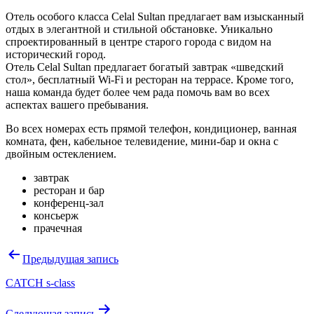
Отель особого класса Celal Sultan предлагает вам изысканный
отдых в элегантной и стильной обстановке. Уникально
спроектированный в центре старого города с видом на
исторический город.
Отель Celal Sultan предлагает богатый завтрак «шведский
стол», бесплатный Wi-Fi и ресторан на террасе. Кроме того,
наша команда будет более чем рада помочь вам во всех
аспектах вашего пребывания.
Во всех номерах есть прямой телефон, кондиционер, ванная
комната, фен, кабельное телевидение, мини-бар и окна с
двойным остеклением.
завтрак
ресторан и бар
конференц-зал
консьерж
прачечная
Навигация
Предыдущая запись
по
CATCH s-class
записям
Следующая запись