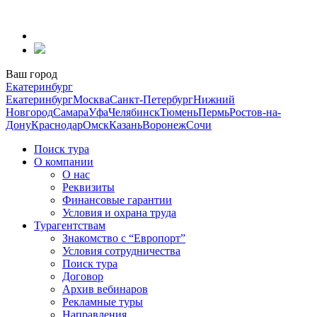
Перейти
к
содержанию
Ваш город
Екатеринбург
Екатеринбург
Москва
Санкт-Петербург
Нижний
Новгород
Самара
Уфа
Челябинск
Тюмень
Пермь
Ростов-на-
Дону
Краснодар
Омск
Казань
Воронеж
Сочи
Поиск тура
О компании
О нас
Реквизиты
Финансовые гарантии
Условия и охрана труда
Турагентствам
Знакомство с “Европорт”
Условия сотрудничества
Поиск тура
Договор
Архив вебинаров
Рекламные туры
Направления