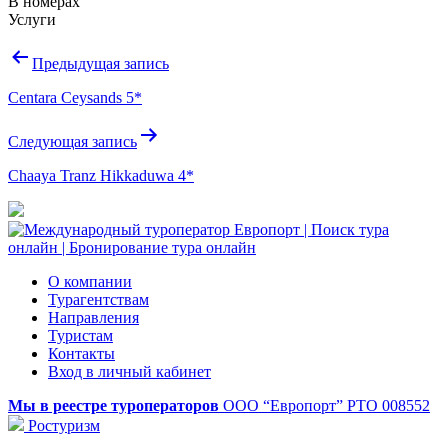
В номерах
Услуги
Навигация
Предыдущая запись
по
Centara Ceysands 5*
записям
Следующая запись
Chaaya Tranz Hikkaduwa 4*
О компании
Турагентствам
Направления
Туристам
Контакты
Вход в личный кабинет
Мы в реестре туроператоров
ООО “Европорт”
РТО 008552
Ростуризм