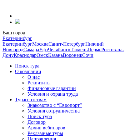
Перейти
к
содержанию
Ваш город
Екатеринбург
Екатеринбург
Москва
Санкт-Петербург
Нижний
Новгород
Самара
Уфа
Челябинск
Тюмень
Пермь
Ростов-на-
Дону
Краснодар
Омск
Казань
Воронеж
Сочи
Поиск тура
О компании
О нас
Реквизиты
Финансовые гарантии
Условия и охрана труда
Турагентствам
Знакомство с “Европорт”
Условия сотрудничества
Поиск тура
Договор
Архив вебинаров
Рекламные туры
Направления