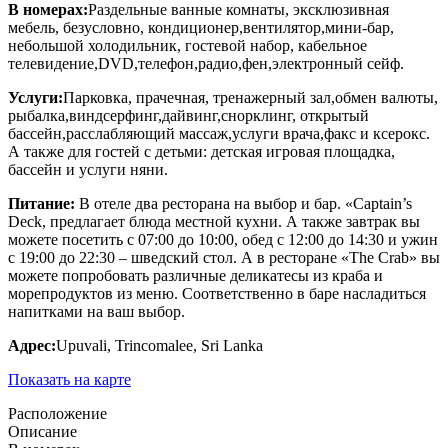
В номерах:
Раздельные ванные комнаты, эксклюзивная
мебель, безусловно, кондиционер,вентилятор,мини-бар,
небольшой холодильник, гостевой набор, кабельное
телевидение,DVD,телефон,радио,фен,электронный сейф.
Услуги:
Парковка, прачечная, тренажерный зал,обмен валюты,
рыбалка,виндсерфинг,дайвинг,снорклинг, открытый
бассейн,расслабляющий массаж,услуги врача,факс и ксерокс.
А также для гостей с детьми: детская игровая площадка,
бассейн и услуги няни.
Питание:
В отеле два ресторана на выбор и бар. «Captain’s
Deck, предлагает блюда местной кухни. А также завтрак вы
можете посетить с 07:00 до 10:00, обед с 12:00 до 14:30 и ужин
с 19:00 до 22:30 – шведский стол. А в ресторане «The Crab» вы
можете попробовать различные деликатесы из краба и
морепродуктов из меню. Соответственно в баре насладиться
напитками на ваш выбор.
Адрес:
Upuvali, Trincomalee, Sri Lanka
Показать на карте
Расположение
Описание