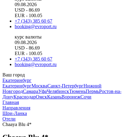
09.08.2026
USD
- 86.69
EUR
- 100.05
+7 (343) 385 60 67
booking@evroport.ru
курс валюты
09.08.2026
USD
- 86.69
EUR
- 100.05
+7 (343) 385 60 67
booking@evroport.ru
Ваш город
Екатеринбург
Екатеринбург
Москва
Санкт-Петербург
Нижний
Новгород
Самара
Уфа
Челябинск
Тюмень
Пермь
Ростов-на-
Дону
Краснодар
Омск
Казань
Воронеж
Сочи
Главная
Направления
Шри-Ланка
Отели
Chaaya Blu 4*