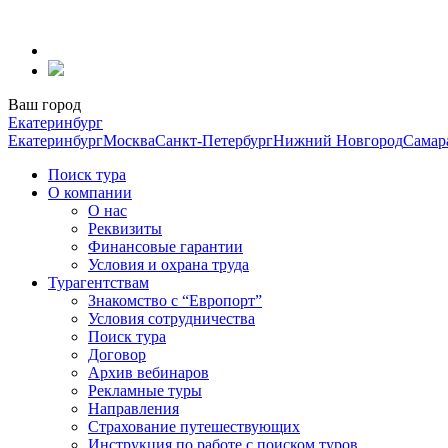
Перейти
к
содержанию
Ваш город
Екатеринбург
Екатеринбург
Москва
Санкт-Петербург
Нижний Новгород
Самар
Поиск тура
О компании
О нас
Реквизиты
Финансовые гарантии
Условия и охрана труда
Турагентствам
Знакомство с “Европорт”
Условия сотрудничества
Поиск тура
Договор
Архив вебинаров
Рекламные туры
Направления
Страхование путешествующих
Инструкция по работе с поиском туров