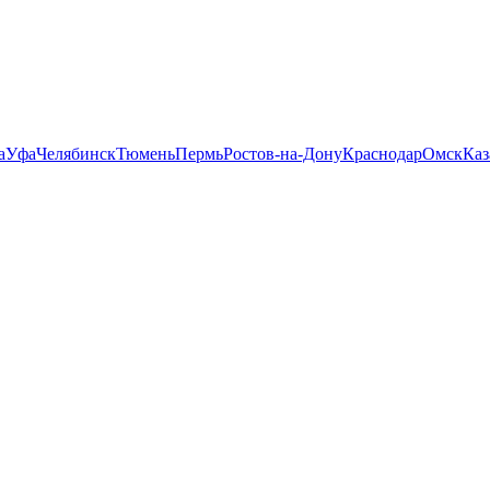
а
Уфа
Челябинск
Тюмень
Пермь
Ростов-на-Дону
Краснодар
Омск
Каз