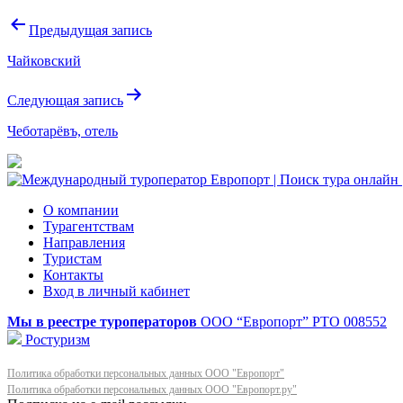
Навигация
Предыдущая запись
по
Чайковский
записям
Следующая запись
Чеботарёвъ, отель
О компании
Турагентствам
Направления
Туристам
Контакты
Вход в личный кабинет
Мы в реестре туроператоров
ООО “Европорт”
РТО 008552
Ростуризм
Политика обработки персональных данных ООО "Европорт"
Политика обработки персональных данных ООО "Европорт.ру"