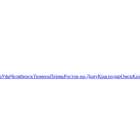
а
Уфа
Челябинск
Тюмень
Пермь
Ростов-на-Дону
Краснодар
Омск
Каз