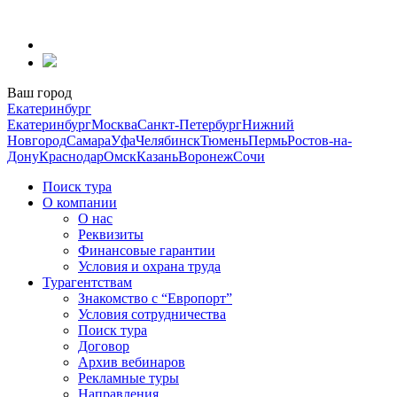
Перейти
к
содержанию
Ваш город
Екатеринбург
Екатеринбург
Москва
Санкт-Петербург
Нижний
Новгород
Самара
Уфа
Челябинск
Тюмень
Пермь
Ростов-на-
Дону
Краснодар
Омск
Казань
Воронеж
Сочи
Поиск тура
О компании
О нас
Реквизиты
Финансовые гарантии
Условия и охрана труда
Турагентствам
Знакомство с “Европорт”
Условия сотрудничества
Поиск тура
Договор
Архив вебинаров
Рекламные туры
Направления