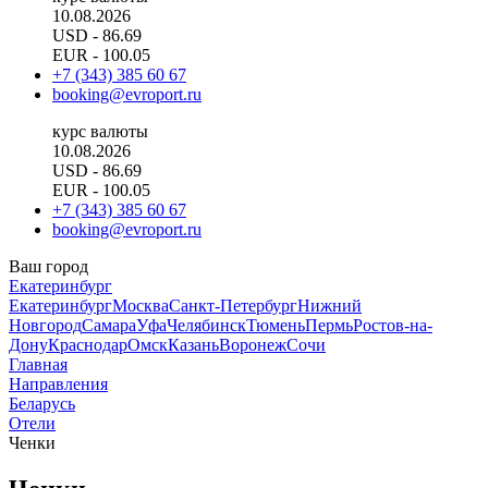
10.08.2026
USD
- 86.69
EUR
- 100.05
+7 (343) 385 60 67
booking@evroport.ru
курс валюты
10.08.2026
USD
- 86.69
EUR
- 100.05
+7 (343) 385 60 67
booking@evroport.ru
Ваш город
Екатеринбург
Екатеринбург
Москва
Санкт-Петербург
Нижний
Новгород
Самара
Уфа
Челябинск
Тюмень
Пермь
Ростов-на-
Дону
Краснодар
Омск
Казань
Воронеж
Сочи
Главная
Направления
Беларусь
Отели
Ченки