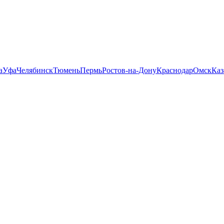
а
Уфа
Челябинск
Тюмень
Пермь
Ростов-на-Дону
Краснодар
Омск
Каз