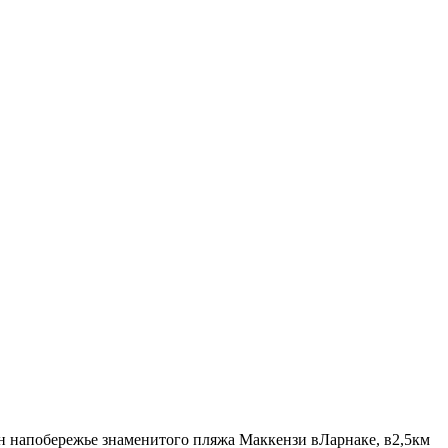
н напобережье знаменитого пляжа Маккензи вЛарнаке, в2,5км