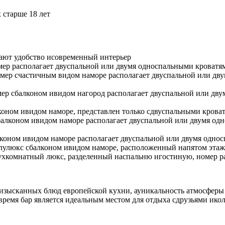
 старше 18 лет
етают удобство исовременный интерьер
омер располагает двуспальной или двумя односпальными кроватя
номер счастичным видом наморе располагает двуспальной или д
номер сбалконом ивидом нагород располагает двуспальной или д
лконом ивидом наморе, представлен только сдвуспальными крова
сбалконом ивидом наморе располагает двуспальной или двумя о
алконом ивидом наморе располагает двуспальной или двумя одно
полулюкс сбалконом ивидом наморе, расположенный напятом этаж
двухкомнатный люкс, разделенный наспальню игостиную, номер 
отизысканных блюд европейской кухни, ауникальность атмосфер
 время бар является идеальным местом для отдыха сдрузьями ик