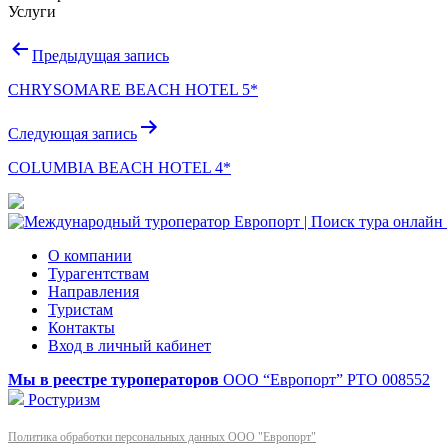
Услуги
Навигация
Предыдущая запись
по
CHRYSOMARE BEACH HOTEL 5*
записям
Следующая запись
COLUMBIA BEACH HOTEL 4*
О компании
Турагентствам
Направления
Туристам
Контакты
Вход в личный кабинет
Мы в реестре туроператоров
ООО “Европорт”
РТО 008552
Ростуризм
Политика обработки персональных данных ООО "Европорт"