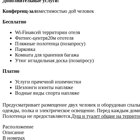
Дополнительные услуги:
Конференц-зал
вместимостью до8 человек
Бесплатно
Wi-Fiнавсей территории отеля
Фитнес-центрв20м ототеля
Пляжные полотенца (позапросу)
Парковка
Комната для хранения багажа
Утюг игладильная доска (позапросу)
Платно
Услуги прачечной ихимчистки
Шезлонги изонты напляже
Водные виды спорта напляже
Предусматривает размещение двух человек и оборудован спаль
одежды, полка и электрическое освещение. Перед каждым дом
Полотенца не предоставляются.
Душ и туалет общие на террит
Расположение
Описание
В номерах