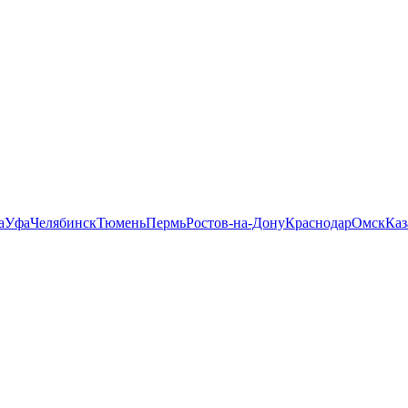
а
Уфа
Челябинск
Тюмень
Пермь
Ростов-на-Дону
Краснодар
Омск
Каз