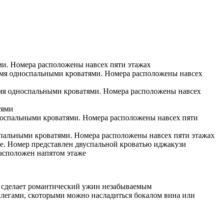
ми. Номера расположены навсех пяти этажах
вумя односпальными кроватями. Номера расположены навсех
вумя односпальными кроватями. Номера расположены навсех
тями
дноспальными кроватями. Номера расположены навсех пяти
спальными кроватями. Номера расположены навсех пяти этажах
е. Номер представлен двуспальной кроватью иджакузи
расположен напятом этаже
ы сделает романтический ужин незабываемым
оллегами, скоторыми можно насладиться бокалом вина или