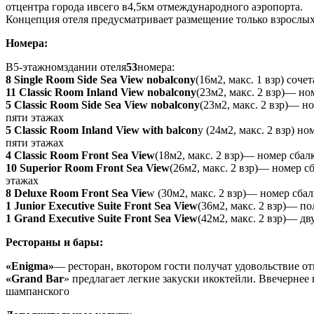
отцентра города ивсего в4,5км отмеждународного аэропорта.
Концепция отеля предусматривает размещение только взрослых
Номера:
В5-этажномздании отеля
53
номера:
8 Single Room Side Sea View nobalcony
(16м2, макс. 1 взр) соч
11 Classic Room Inland View nobalcony
(23м2, макс. 2 взр)— н
5 Classic Room Side Sea View nobalcony
(23м2, макс. 2 взр)— 
пяти этажах
5 Classic Room Inland View with balcon
y (24м2, макс. 2 взр) 
пяти этажах
4 Classic Room Front Sea View
(18м2, макс. 2 взр)— номер сба
10 Superior Room Front Sea View
(26м2, макс. 2 взр)— номер 
этажах
8 Deluxe Room Front Sea Vie
w (30м2, макс. 2 взр)— номер сб
1 Junior Executive Suite Front Sea View
(36м2, макс. 2 взр)— 
1 Grand Executive Suite Front Sea View
(42м2, макс. 2 взр)— 
Рестораны и бары:
«Enigma»
— ресторан, вкотором гости получат удовольствие 
«Grand Bar
» предлагает легкие закуски икоктейли. Ввечернее
шампанского