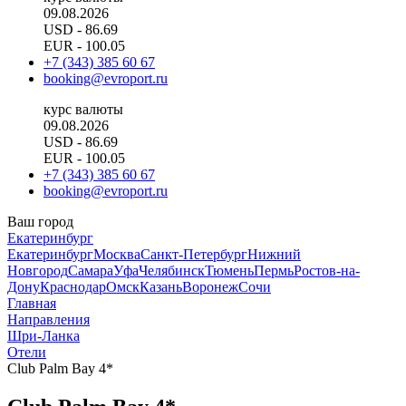
09.08.2026
USD
- 86.69
EUR
- 100.05
+7 (343) 385 60 67
booking@evroport.ru
курс валюты
09.08.2026
USD
- 86.69
EUR
- 100.05
+7 (343) 385 60 67
booking@evroport.ru
Ваш город
Екатеринбург
Екатеринбург
Москва
Санкт-Петербург
Нижний
Новгород
Самара
Уфа
Челябинск
Тюмень
Пермь
Ростов-на-
Дону
Краснодар
Омск
Казань
Воронеж
Сочи
Главная
Направления
Шри-Ланка
Отели
Club Palm Bay 4*