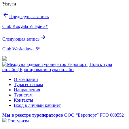
Услуги
Навигация
Предыдущая запись
по
Club Koggala Village 3*
записям
Следующая запись
Club Waskaduwa 5*
О компании
Турагентствам
Направления
Туристам
Контакты
Вход в личный кабинет
Мы в реестре туроператоров
ООО “Европорт”
РТО 008552
Ростуризм