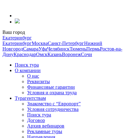
Перейти
к
содержанию
Ваш город
Екатеринбург
Екатеринбург
Москва
Санкт-Петербург
Нижний
Новгород
Самара
Уфа
Челябинск
Тюмень
Пермь
Ростов-на-
Дону
Краснодар
Омск
Казань
Воронеж
Сочи
Поиск тура
О компании
О нас
Реквизиты
Финансовые гарантии
Условия и охрана труда
Турагентствам
Знакомство с “Европорт”
Условия сотрудничества
Поиск тура
Договор
Архив вебинаров
Рекламные туры
Направления