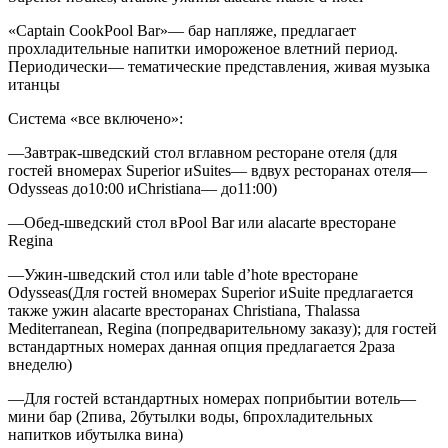
«Captain CookPool Bar»
— бар напляже, предлагает
прохладительные напитки имороженое влетний период.
Периодически— тематические представления, живая музыка
итанцы
Система «все включено»:
—Завтрак-шведский стол вглавном ресторане отеля (для
гостей вномерах Superior иSuites— вдвух ресторанах отеля—
Odysseas до10:00 иChristiana— до11:00)
—Обед-шведский стол вPool Bar или alacarte вресторане
Regina
—Ужин-шведский стол или table d’hote вресторане
Odysseas(Для гостей вномерах Superior иSuite предлагается
также ужин alacarte вресторанах Christiana, Thalassa
Mediterranean, Regina (попредварительному заказу); для гостей
встандартных номерах данная опция предлагается 2раза
внеделю)
—Для гостей встандартных номерах поприбытии вотель—
мини бар (2пива, 2бутылки воды, 6прохладительных
напитков ибутылка вина)