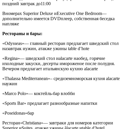
поздний завтрак до11:00
Вномерах Superior Deluxe иExecutive One Bedroom—
дополнительно имеется DVDплеер, собственная беседка
напляже
Рестораны и бары:
«Odysseas»
— главный ресторан предлагает шведский стол
назавтрак иужин, атакже ужины table d’hote
«Regina»
— шведский стол иalacarte наобед, горячие
ихолодные закуски, десерты имороженое после полудня.
Вечером предлагает итальянскую кухню alacarte
«Thalassa Mediterranean»
– средиземноморская кухня alacarte
наужин
«Marco Polo»
— коктейль-бар влобби
«Sports Bar»
предлагает разнообразные напитки
«Poseidonas»
бар
Ресторан
«Christiana»
— завтраки для номеров категории
Superior иSuites, атакже ужины àlacarte иtable d’hotel