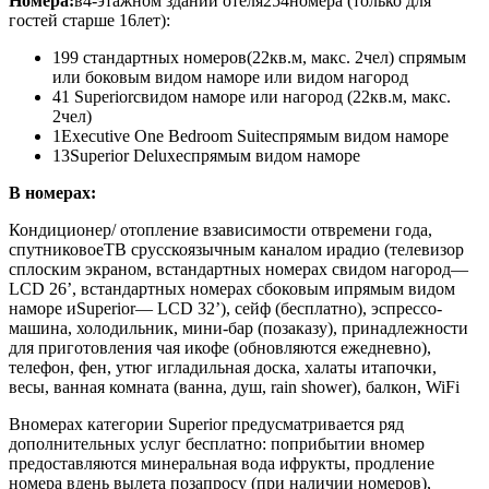
Номера:
в
4-этажном здании отеля
254
номера (
только для
гостей старше 16лет)
:
199 стандартных номеров
(22кв.м, макс. 2чел) спрямым
или боковым видом наморе или видом нагород
41 Superior
свидом наморе или нагород (22кв.м, макс.
2чел)
1Executive One Bedroom Suite
спрямым видом наморе
13Superior Deluxe
спрямым видом наморе
В номерах:
Кондиционер/ отопление взависимости отвремени года,
спутниковоеТВ срусскоязычным каналом ирадио (телевизор
сплоским экраном, встандартных номерах свидом нагород—
LCD 26’, встандартных номерах сбоковым ипрямым видом
наморе иSuperior— LCD 32’), сейф (бесплатно), эспрессо-
машина, холодильник, мини-бар (позаказу), принадлежности
для приготовления чая икофе (обновляются ежедневно),
телефон, фен, утюг игладильная доска, халаты итапочки,
весы, ванная комната (ванна, душ, rain shower), балкон, WiFi
Вномерах категории Superior предусматривается ряд
дополнительных услуг бесплатно: поприбытии вномер
предоставляются минеральная вода ифрукты, продление
номера вдень вылета позапросу (при наличии номеров),