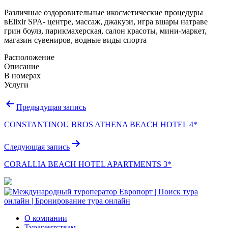
Различные оздоровительные икосметические процедуры
вElixir SPA- центре, массаж, джакузи, игра вшары натраве
грин боулз, парикмахерская, салон красоты, мини-маркет,
магазин сувениров, водные виды спорта
Расположение
Описание
В номерах
Услуги
Навигация
Предыдущая запись
по
CONSTANTINOU BROS ATHENA BEACH HOTEL 4*
записям
Следующая запись
CORALLIA BEACH HOTEL APARTMENTS 3*
О компании
Турагентствам