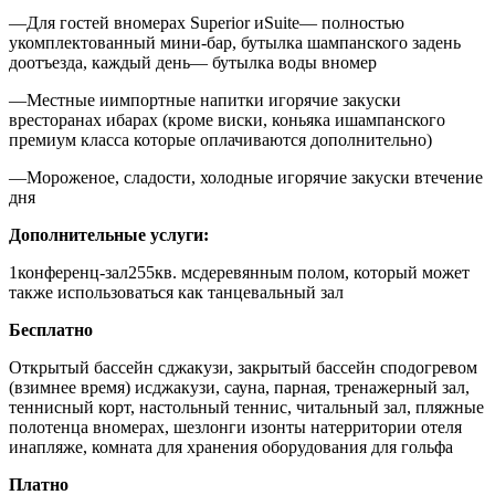
—Для гостей вномерах Superior иSuite— полностью
укомплектованный мини-бар, бутылка шампанского задень
доотъезда, каждый день— бутылка воды вномер
—Местные иимпортные напитки игорячие закуски
вресторанах ибарах (кроме виски, коньяка ишампанского
премиум класса которые оплачиваются дополнительно)
—Мороженое, сладости, холодные игорячие закуски втечение
дня
Дополнительные услуги:
1конференц-зал
255кв. мсдеревянным полом, который может
также использоваться как танцевальный зал
Бесплатно
Открытый бассейн сджакузи, закрытый бассейн сподогревом
(взимнее время) исджакузи, сауна, парная, тренажерный зал,
теннисный корт, настольный теннис, читальный зал, пляжные
полотенца вномерах, шезлонги изонты натерритории отеля
инапляже, комната для хранения оборудования для гольфа
Платно