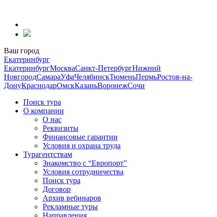
Перейти
к
содержанию
Ваш город
Екатеринбург
Екатеринбург
Москва
Санкт-Петербург
Нижний
Новгород
Самара
Уфа
Челябинск
Тюмень
Пермь
Ростов-на-
Дону
Краснодар
Омск
Казань
Воронеж
Сочи
Поиск тура
О компании
О нас
Реквизиты
Финансовые гарантии
Условия и охрана труда
Турагентствам
Знакомство с “Европорт”
Условия сотрудничества
Поиск тура
Договор
Архив вебинаров
Рекламные туры
Направления