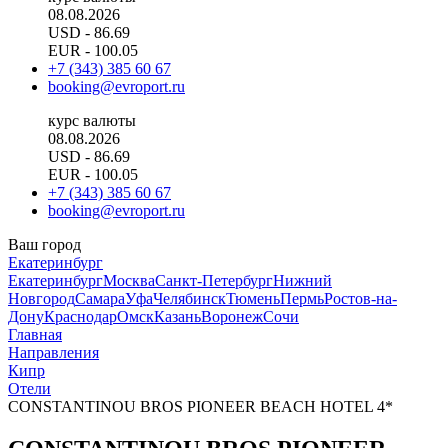
08.08.2026
USD
- 86.69
EUR
- 100.05
+7 (343) 385 60 67
booking@evroport.ru
курс валюты
08.08.2026
USD
- 86.69
EUR
- 100.05
+7 (343) 385 60 67
booking@evroport.ru
Ваш город
Екатеринбург
Екатеринбург
Москва
Санкт-Петербург
Нижний
Новгород
Самара
Уфа
Челябинск
Тюмень
Пермь
Ростов-на-
Дону
Краснодар
Омск
Казань
Воронеж
Сочи
Главная
Направления
Кипр
Отели
CONSTANTINOU BROS PIONEER BEACH HOTEL 4*