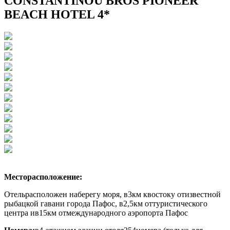
CONSTANTINOU BROS PIONEER
BEACH HOTEL 4*
Месторасположение:
Отель
расположен наберегу моря, в3км квостоку отизвестной
рыбацкой гавани города Пафос, в2,5км оттуристического
центра ив15км отмеждународного аэропорта Пафос