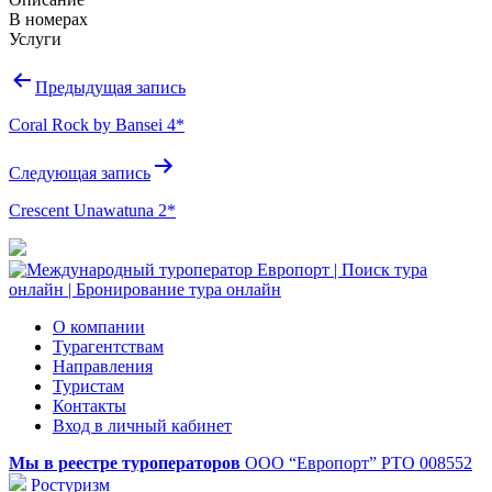
В номерах
Услуги
Навигация
Предыдущая запись
по
Coral Rock by Bansei 4*
записям
Следующая запись
Crescent Unawatuna 2*
О компании
Турагентствам
Направления
Туристам
Контакты
Вход в личный кабинет
Мы в реестре туроператоров
ООО “Европорт”
РТО 008552
Ростуризм