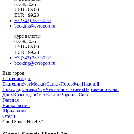
07.08.2026
USD
- 85.89
EUR
- 99.23
+7 (343) 385 60 67
booking@evroport.ru
курс валюты
07.08.2026
USD
- 85.89
EUR
- 99.23
+7 (343) 385 60 67
booking@evroport.ru
Ваш город
Екатеринбург
Екатеринбург
Москва
Санкт-Петербург
Нижний
Новгород
Самара
Уфа
Челябинск
Тюмень
Пермь
Ростов-на-
Дону
Краснодар
Омск
Казань
Воронеж
Сочи
Главная
Направления
Шри-Ланка
Отели
Coral Sands Hotel 3*