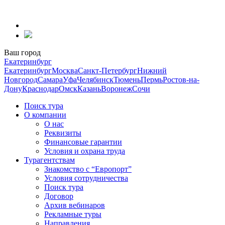
Перейти
к
содержанию
Ваш город
Екатеринбург
Екатеринбург
Москва
Санкт-Петербург
Нижний
Новгород
Самара
Уфа
Челябинск
Тюмень
Пермь
Ростов-на-
Дону
Краснодар
Омск
Казань
Воронеж
Сочи
Поиск тура
О компании
О нас
Реквизиты
Финансовые гарантии
Условия и охрана труда
Турагентствам
Знакомство с “Европорт”
Условия сотрудничества
Поиск тура
Договор
Архив вебинаров
Рекламные туры
Направления