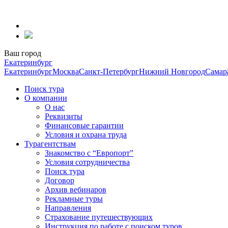
Перейти
к
содержанию
Ваш город
Екатеринбург
Екатеринбург
Москва
Санкт-Петербург
Нижний Новгород
Самар
Поиск тура
О компании
О нас
Реквизиты
Финансовые гарантии
Условия и охрана труда
Турагентствам
Знакомство с “Европорт”
Условия сотрудничества
Поиск тура
Договор
Архив вебинаров
Рекламные туры
Направления
Страхование путешествующих
Инструкция по работе с поиском туров