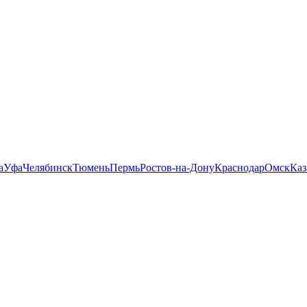
а
Уфа
Челябинск
Тюмень
Пермь
Ростов-на-Дону
Краснодар
Омск
Каз