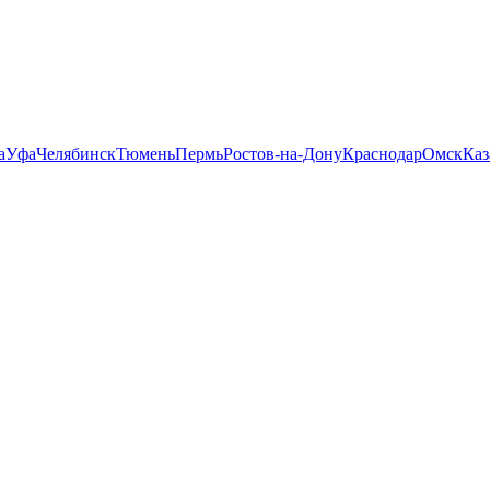
а
Уфа
Челябинск
Тюмень
Пермь
Ростов-на-Дону
Краснодар
Омск
Каз