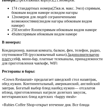
Номера:
2трехэтажных корпуса,
215
номеров
:
174 стандартных номера
(25кв.м. макс. 3чел) спрямым,
боковым видом наморе исвидом нагоры
12номеров для людей сограниченными
возможностями
(свидом нагоры ибоковым видом
наморе)
25Executive Room
спрямым ибоковым видом наморе
4Suite
спрямым ибоковым видом наморе
В номерах:
Кондиционер, ванная комната, балкон, фен, телефон, радио,
спутниковоеТВ (русскоязычный канал).
Задополнительную
плату:
сейф, мини-бар, платные телеканалы, принадлежности
для приготовления чая/кофе, WiFi
Рестораны и бары:
«Crown Restaurant»
предалагает шведский стол назавтрак,
обед иужин. Континентальный, американский, английский
завтрак. Богатый выбор блюд наобед иужин— отсалатов
иблюд, приготовленных нагриле долегких закусок,
вегетарианских блюд идетских «happy meals»
«Rubies Coffee Shop»
открыт втечение дня. Все блюда