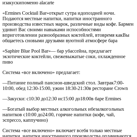
изакускипоменю alacarte
«Ermines Cocktail Bar»
открыт сутра идопоздней ночи.
Подаются местные напитки, напитки иностранного
производства известных марок, различные виды кофе. Бармен
удивит Вас своими навыками испособностями
вприготовлении разнообразных коктейлей, втовремя какВы
общаетесь сновыми друзьями вуютной атмосфере бара
«Saphire Blue Pool Bar»
— бар убассейна, предлагает
экзотические коктейли, свежевыжатые соки, охлажденное
пиво
Система «все включено» предлагает:
—Питание полный пансион-шведский стол. Завтрак7:00-
10:00, обед 12:30-15:00, ужин 18:30-21:30в ресторане Crown
—Закуски: с10:30 до12:30 ис15:00 до18:00в баре Ermines
—Богатый выбор местных алкогольных ибезалкогольных
напитков с10:00 до24:00, горячие напитки (кофе, чай,
эспрессо, каппучино)
Система «все включено» включает всебя только местные
напитки, напитки иностранного производства оплачиваются