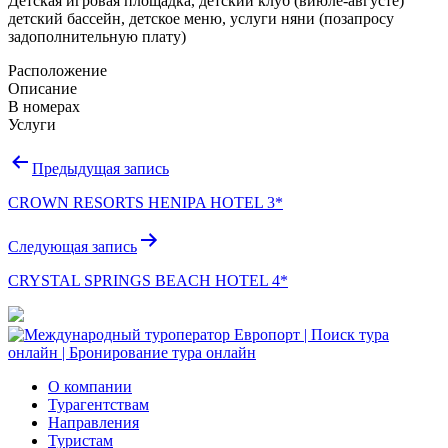
Детская игровая площадка, детский клуб (виюле-августе)
детский бассейн, детское меню, услуги няни (позапросу
задополнительную плату)
Расположение
Описание
В номерах
Услуги
Навигация
Предыдущая запись
по
CROWN RESORTS HENIPA HOTEL 3*
записям
Следующая запись
CRYSTAL SPRINGS BEACH HOTEL 4*
О компании
Турагентствам
Направления
Туристам