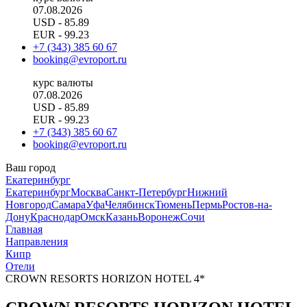
07.08.2026
USD
- 85.89
EUR
- 99.23
+7 (343) 385 60 67
booking@evroport.ru
курс валюты
07.08.2026
USD
- 85.89
EUR
- 99.23
+7 (343) 385 60 67
booking@evroport.ru
Ваш город
Екатеринбург
Екатеринбург
Москва
Санкт-Петербург
Нижний
Новгород
Самара
Уфа
Челябинск
Тюмень
Пермь
Ростов-на-
Дону
Краснодар
Омск
Казань
Воронеж
Сочи
Главная
Направления
Кипр
Отели
CROWN RESORTS HORIZON HOTEL 4*