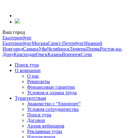
Перейти
к
содержанию
Ваш город
Екатеринбург
Екатеринбург
Москва
Санкт-Петербург
Нижний
Новгород
Самара
Уфа
Челябинск
Тюмень
Пермь
Ростов-на-
Дону
Краснодар
Омск
Казань
Воронеж
Сочи
Поиск тура
О компании
О нас
Реквизиты
Финансовые гарантии
Условия и охрана труда
Турагентствам
Знакомство с “Европорт”
Условия сотрудничества
Поиск тура
Договор
Архив вебинаров
Рекламные туры
Направления