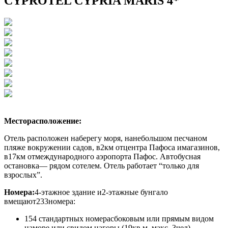
CYPROTEL CYPRIA MARIS 4*
Месторасположение:
Отель расположен наберегу моря, нанебольшом песчаном
пляже вокружении садов, в2км отцентра Пафоса имагазинов,
в17км отмеждународного аэропорта Пафос. Автобусная
остановка— рядом сотелем. Отель работает “только для
взрослых”.
Номера:
4-этажное здание и2-этажные бунгало
вмещают
233
номера
:
154 стандартных номера
сбоковым или прямым видом
наморе или свидом нагоры (19кв.м, макс. 3чел)