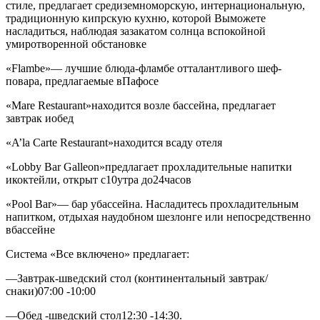
стиле, предлагает средиземноморскую, интернациональную,
традиционную кипрскую кухню, которой Выможете
насладиться, наблюдая зазакатом солнца вспокойной
умиротворенной обстановке
«Flambe»
— лучшие блюда-фламбе отталантливого шеф-
повара, предлагаемые вПафосе
«Mare Restaurant»
находится возле бассейна, предлагает
завтрак иобед
«A’la Carte Restaurant»
находится всаду отеля
«Lobby Bar Galleon»
предлагает прохладительные напитки
икоктейли, открыт с10утра до24часов
«Pool Bar»
— бар убассейна. Насладитесь прохладительным
напитком, отдыхая наудобном шезлонге или непосредственно
вбассейне
Система «Все включено» предлагает:
—Завтрак-шведский стол (континентальный завтрак/
снаки)07:00 -10:00
—Обед -шведский стол12:30 -14:30.