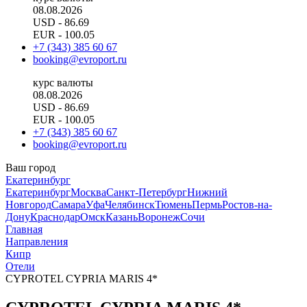
08.08.2026
USD
- 86.69
EUR
- 100.05
+7 (343) 385 60 67
booking@evroport.ru
курс валюты
08.08.2026
USD
- 86.69
EUR
- 100.05
+7 (343) 385 60 67
booking@evroport.ru
Ваш город
Екатеринбург
Екатеринбург
Москва
Санкт-Петербург
Нижний
Новгород
Самара
Уфа
Челябинск
Тюмень
Пермь
Ростов-на-
Дону
Краснодар
Омск
Казань
Воронеж
Сочи
Главная
Направления
Кипр
Отели
CYPROTEL CYPRIA MARIS 4*