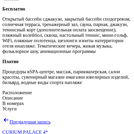
Бесплатно
Открытый бассейн сджакузи, закрытый бассейн сподогревом,
солнечная терраса, тренажерный зал, сауна, парная, джакузи,
теннисный корт (дополнительная оплата заосвещение),
пляжный волейбол, сквош, настольный теннис, мини-гольф,
WiFi, пляжные полотенца, шезлонги изонты натерритории
отеля инапляже. Тематические вечера, живая музыка,
фольклорное шоу, анимационные программы
Платно
Процедуры вSPA-центре, массаж, парикмахерская, салон
красоты, сувенирный магазин имагазин ювелирных изделий,
бильярд, водные виды спорта напляже
Расположение
Описание
В номерах
Услуги
Навигация
Предыдущая запись
по
CURIUM PALACE 4*