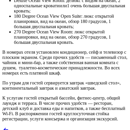
Deluxe Ocean View Room: делюкс с видом на океан, 2
односпальные кроватиили1 очень большая двуспальная
кровать;
180 Degree Ocean View Open Suite: люкс открытой
планировки, вид на океан, обзор 180 градусов, 1
большая двуспальная кровать;
270 Degree Ocean View Room: люкс открытой
планировки, вид на океан, обзор 270 градусов, 1
большая двуспальная кровать.
В номерах отеля установлен кондиционер, сейф и телевизор с
плоским экраном. Среди прочих удобств — письменный стол,
чайник и мини-бар, а также собственная ванная комната с
душем, туалетно-косметические принадлежности. Во всех
номерах есть платяной шкаф.
По утрам для гостей сервируется завтрак «шведский стол»,
континентальный завтрак и азиатский завтрак.
К услугам гостей открытый бассейн, фитнес-центр, общий
лаундж и терраса. В числе прочих удобств — ресторан,
детский клуб и доставка еды и напитков, а также бесплатный
Wi-Fi. В распоряжении гостей круглосуточная стойка
регистрации, услуги консьержа и организация экскурсий.
Навигация