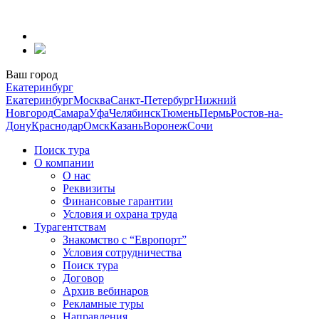
Перейти
к
содержанию
Ваш город
Екатеринбург
Екатеринбург
Москва
Санкт-Петербург
Нижний
Новгород
Самара
Уфа
Челябинск
Тюмень
Пермь
Ростов-на-
Дону
Краснодар
Омск
Казань
Воронеж
Сочи
Поиск тура
О компании
О нас
Реквизиты
Финансовые гарантии
Условия и охрана труда
Турагентствам
Знакомство с “Европорт”
Условия сотрудничества
Поиск тура
Договор
Архив вебинаров
Рекламные туры
Направления