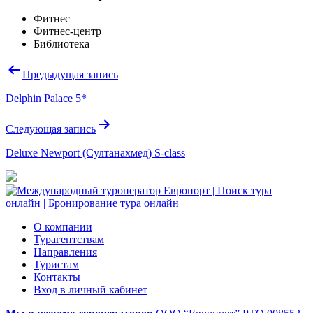
Фитнес
Фитнес-центр
Библиотека
Навигация
Предыдущая запись
по
Delphin Palace 5*
записям
Следующая запись
Deluxe Newport (Султанахмед) S-class
О компании
Турагентствам
Направления
Туристам
Контакты
Вход в личный кабинет