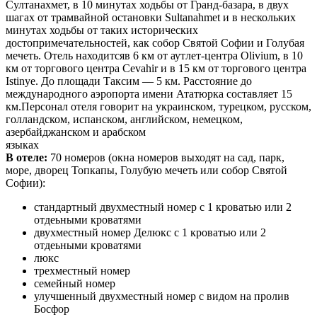
Султанахмет, в 10 минутах ходьбы от Гранд-базара, в двух
шагах от трамвайной остановки Sultanahmet и в нескольких
минутах ходьбы от таких исторических
достопримечательностей, как собор Святой Софии и Голубая
мечеть. Отель находитсяв 6 км от аутлет-центра Olivium, в 10
км от торгового центра Cevahir и в 15 км от торгового центра
Istinye. До площади Таксим — 5 км. Расстояние до
международного аэропорта имени Ататюрка составляет 15
км.Персонал отеля говорит на украинском, турецком, русском,
голландском, испанском, английском, немецком,
азербайджанском и арабском
языках
В отеле:
70 номеров (окна номеров выходят на сад, парк,
море, дворец Топкапы, Голубую мечеть или собор Святой
Софии):
стандартный двухместный номер с 1 кроватью или 2
отдеьными кроватями
двухместный номер Делюкс с 1 кроватью или 2
отдеьными кроватями
люкс
трехместный номер
семейный номер
улучшенный двухместный номер с видом на пролив
Босфор