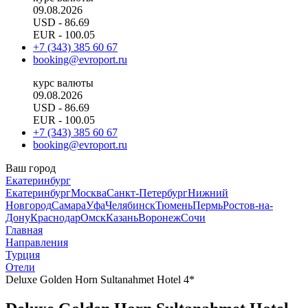
09.08.2026
USD
- 86.69
EUR
- 100.05
+7 (343) 385 60 67
booking@evroport.ru
курс валюты
09.08.2026
USD
- 86.69
EUR
- 100.05
+7 (343) 385 60 67
booking@evroport.ru
Ваш город
Екатеринбург
Екатеринбург
Москва
Санкт-Петербург
Нижний
Новгород
Самара
Уфа
Челябинск
Тюмень
Пермь
Ростов-на-
Дону
Краснодар
Омск
Казань
Воронеж
Сочи
Главная
Направления
Турция
Отели
Deluxe Golden Horn Sultanahmet Hotel 4*