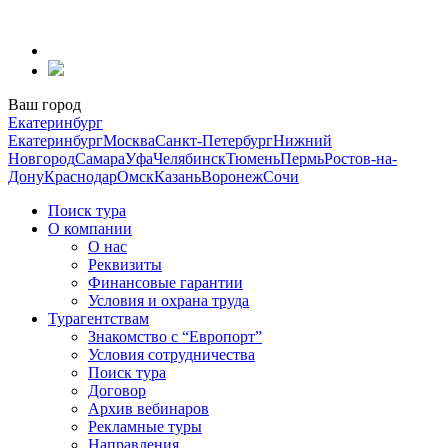
Перейти
к
содержанию
Ваш город
Екатеринбург
Екатеринбург
Москва
Санкт-Петербург
Нижний
Новгород
Самара
Уфа
Челябинск
Тюмень
Пермь
Ростов-на-
Дону
Краснодар
Омск
Казань
Воронеж
Сочи
Поиск тура
О компании
О нас
Реквизиты
Финансовые гарантии
Условия и охрана труда
Турагентствам
Знакомство с “Европорт”
Условия сотрудничества
Поиск тура
Договор
Архив вебинаров
Рекламные туры
Направления