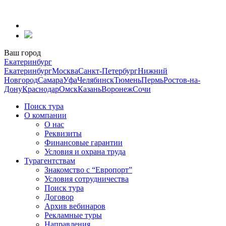
Перейти
к
содержанию
Ваш город
Екатеринбург
Екатеринбург
Москва
Санкт-Петербург
Нижний
Новгород
Самара
Уфа
Челябинск
Тюмень
Пермь
Ростов-на-
Дону
Краснодар
Омск
Казань
Воронеж
Сочи
Поиск тура
О компании
О нас
Реквизиты
Финансовые гарантии
Условия и охрана труда
Турагентствам
Знакомство с “Европорт”
Условия сотрудничества
Поиск тура
Договор
Архив вебинаров
Рекламные туры
Направления