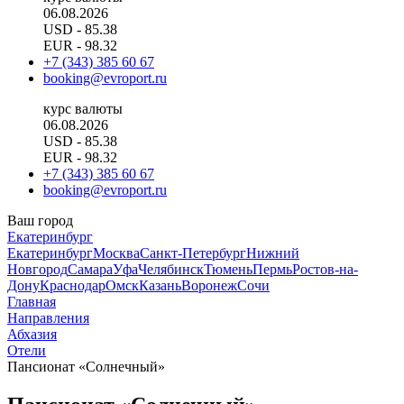
06.08.2026
USD
- 85.38
EUR
- 98.32
+7 (343) 385 60 67
booking@evroport.ru
курс валюты
06.08.2026
USD
- 85.38
EUR
- 98.32
+7 (343) 385 60 67
booking@evroport.ru
Ваш город
Екатеринбург
Екатеринбург
Москва
Санкт-Петербург
Нижний
Новгород
Самара
Уфа
Челябинск
Тюмень
Пермь
Ростов-на-
Дону
Краснодар
Омск
Казань
Воронеж
Сочи
Главная
Направления
Абхазия
Отели
Пансионат «Солнечный»