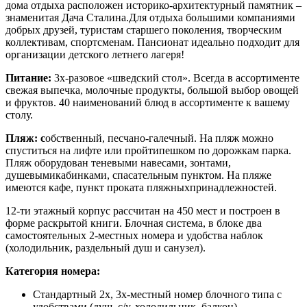
дома отдыха расположен историко-архитектурный памятник –
знаменитая Дача Сталина.Для отдыха большими компаниями
добрых друзей, туристам старшего поколения, творческим
коллективам, спортсменам. Пансионат идеально подходит для
организации детского летнего лагеря!
Питание:
3х-разовое «шведский стол». Всегда в ассортименте
свежая выпечка, молочные продукты, большой выбор овощей
и фруктов. 40 наименований блюд в ассортименте к вашему
столу.
Пляж: с
обственный, песчано-галечный. На пляж можно
спуститься на лифте или пройтипешком по дорожкам парка.
Пляж оборудован теневыми навесами, зонтами,
душевымикабинками, спасательным пунктом. На пляже
имеются кафе, пункт проката пляжныхпринадлежностей.
12-ти этажный корпус рассчитан на 450 мест и построен в
форме раскрытой книги. Блочная система, в блоке два
самостоятельных 2-местных номера и удобства наблок
(холодильник, раздельный душ и санузел).
Категория номера:
Стандартный 2х, 3х-местный номер блочного типа с
удобствами (душ, с/у, холодильник, балкон)