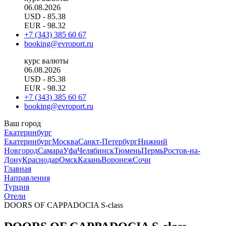
06.08.2026
USD
- 85.38
EUR
- 98.32
+7 (343) 385 60 67
booking@evroport.ru
курс валюты
06.08.2026
USD
- 85.38
EUR
- 98.32
+7 (343) 385 60 67
booking@evroport.ru
Ваш город
Екатеринбург
Екатеринбург
Москва
Санкт-Петербург
Нижний
Новгород
Самара
Уфа
Челябинск
Тюмень
Пермь
Ростов-на-
Дону
Краснодар
Омск
Казань
Воронеж
Сочи
Главная
Направления
Турция
Отели
DOORS OF CAPPADOCIA S-class