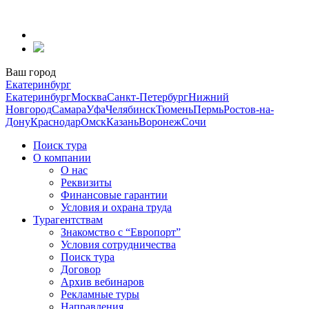
Перейти
к
содержанию
Ваш город
Екатеринбург
Екатеринбург
Москва
Санкт-Петербург
Нижний
Новгород
Самара
Уфа
Челябинск
Тюмень
Пермь
Ростов-на-
Дону
Краснодар
Омск
Казань
Воронеж
Сочи
Поиск тура
О компании
О нас
Реквизиты
Финансовые гарантии
Условия и охрана труда
Турагентствам
Знакомство с “Европорт”
Условия сотрудничества
Поиск тура
Договор
Архив вебинаров
Рекламные туры
Направления