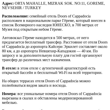
Адрес:
ORTA MAHALLE, MIZRAK SOK. NO:11, GOREME,
NEVSEHIR / TURKEY
Расположение:
семейный отель Doors of Cappadocia
расположен в национальном парке Гёреме, который внесен в
список Всемирного наследия ЮНЕСКО, в 700 метрах от
Музея под открытым небом Гёреме.
Автовокзал Гёреме находится в 500 метрах, от него
предлагается бесплатный трансфер. Расстояние от отеля Doors
of Cappadocia до аэропорта Кайсери Эркилет составляет около
80 км, а до аэропорта Невшехир-Кападокия — 40 км. По
запросу и за дополнительную плату для гостей организуют
трансфер до различных мест назначения.
В отеле:
в этом отеле с аутентичной архитектурой есть
открытый бассейн и бесплатный Wi-Fi на всей территории.
На общих террасах отеля Doors of Cappadocia можно
полюбоваться видом заката и восхода.
Номера
: все уникальные номера отеля Doors of Cappadocia
вырезаны в скалах и обставлены модернизированной
мебелью.