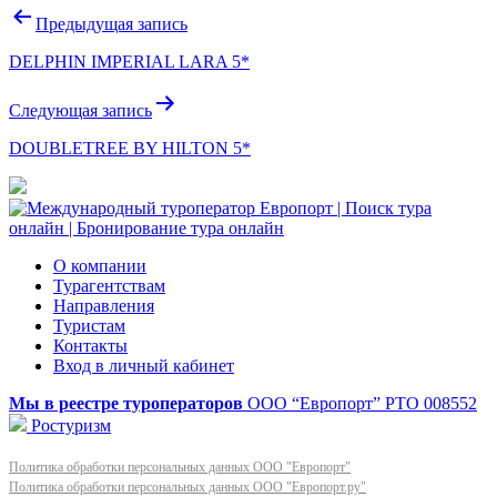
Навигация
Предыдущая запись
по
DELPHIN IMPERIAL LARA 5*
записям
Следующая запись
DOUBLETREE BY HILTON 5*
О компании
Турагентствам
Направления
Туристам
Контакты
Вход в личный кабинет
Мы в реестре туроператоров
ООО “Европорт”
РТО 008552
Ростуризм
Политика обработки персональных данных ООО "Европорт"
Политика обработки персональных данных ООО "Европорт.ру"