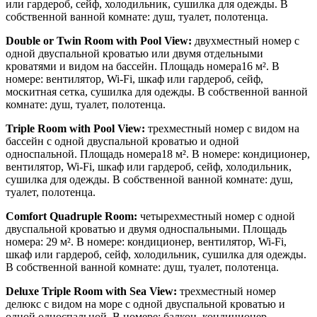
или гардероб, сейф, холодильник, сушилка для одежды. В
собственной ванной комнате: душ, туалет, полотенца.
Double
or
Twin
Room
with
Pool
View
:
двухместный номер с
одной двуспальной кроватью или двумя отдельными
кроватями и видом на бассейн. Площадь номера16 м². В
номере: вентилятор, Wi-Fi, шкаф или гардероб, сейф,
москитная сетка, сушилка для одежды. В собственной ванной
комнате: душ, туалет, полотенца.
Triple
Room
with
Pool
View
:
трехместный номер с видом на
бассейн с одной двуспальной кроватью и одной
односпальной. Площадь номера18 м². В номере: кондиционер,
вентилятор, Wi-Fi, шкаф или гардероб, сейф, холодильник,
сушилка для одежды. В собственной ванной комнате: душ,
туалет, полотенца.
Comfort Quadruple Room:
четырехместный номер с одной
двуспальной кроватью и двумя односпальными. Площадь
номера: 29 м². В номере: кондиционер, вентилятор, Wi-Fi,
шкаф или гардероб, сейф, холодильник, сушилка для одежды.
В собственной ванной комнате: душ, туалет, полотенца.
Deluxe
Triple
Room
with
Sea
View
:
трехместный номер
делюкс с видом на море с одной двуспальной кроватью и
одной односпальной. В номере: балкон, кондиционер,