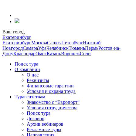
Перейти
к
содержанию
Ваш город
Екатеринбург
Екатеринбург
Москва
Санкт-Петербург
Нижний
Новгород
Самара
Уфа
Челябинск
Тюмень
Пермь
Ростов-на-
Дону
Краснодар
Омск
Казань
Воронеж
Сочи
Поиск тура
О компании
О нас
Реквизиты
Финансовые гарантии
Условия и охрана труда
Турагентствам
Знакомство с “Европорт”
Условия сотрудничества
Поиск тура
Договор
Архив вебинаров
Рекламные туры
Направления