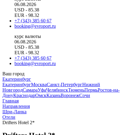
06.08.2026
USD
- 85.38
EUR
- 98.32
+7 (343) 385 60 67
booking@evroport.ru
курс валюты
06.08.2026
USD
- 85.38
EUR
- 98.32
+7 (343) 385 60 67
booking@evroport.ru
Ваш город
Екатеринбург
Екатеринбург
Москва
Санкт-Петербург
Нижний
Новгород
Самара
Уфа
Челябинск
Тюмень
Пермь
Ростов-на-
Дону
Краснодар
Омск
Казань
Воронеж
Сочи
Главная
Направления
Шри-Ланка
Отели
Drifters Hotel 2*