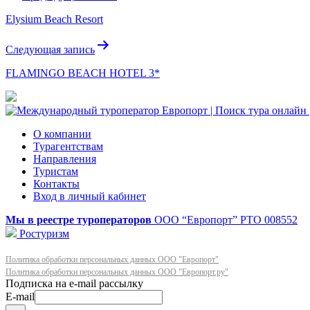
по
Elysium Beach Resort
записям
Следующая запись
FLAMINGO BEACH HOTEL 3*
О компании
Турагентствам
Направления
Туристам
Контакты
Вход в личный кабинет
Мы в реестре туроператоров
ООО “Европорт”
РТО 008552
Ростуризм
Политика обработки персональных данных ООО "Европорт"
Политика обработки персональных данных ООО "Европорт.ру"
E-mail