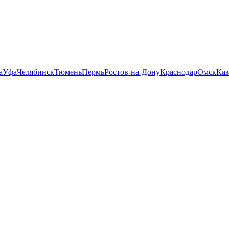
а
Уфа
Челябинск
Тюмень
Пермь
Ростов-на-Дону
Краснодар
Омск
Каз