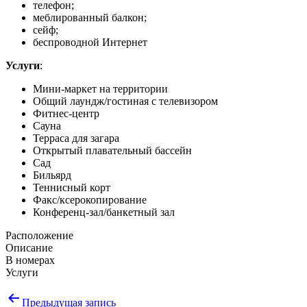
телефон;
меблированный балкон;
сейф;
беспроводной Интернет
Услуги
:
Мини-маркет на территории
Общий лаундж/гостиная с телевизором
Фитнес-центр
Сауна
Терраса для загара
Открытый плавательный бассейн
Сад
Бильярд
Теннисный корт
Факс/ксерокопирование
Конференц-зал/банкетный зал
Расположение
Описание
В номерах
Услуги
Навигация
Предыдущая запись