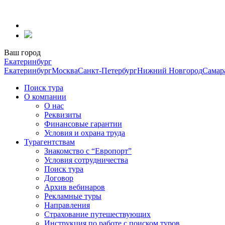
Перейти
к
содержанию
Ваш город
Екатеринбург
Екатеринбург
Москва
Санкт-Петербург
Нижний Новгород
Самар
Поиск тура
О компании
О нас
Реквизиты
Финансовые гарантии
Условия и охрана труда
Турагентствам
Знакомство с “Европорт”
Условия сотрудничества
Поиск тура
Договор
Архив вебинаров
Рекламные туры
Направления
Страхование путешествующих
Инструкция по работе с поиском туров