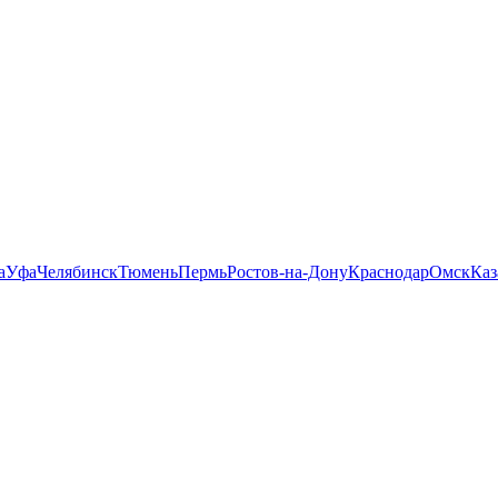
а
Уфа
Челябинск
Тюмень
Пермь
Ростов-на-Дону
Краснодар
Омск
Каз