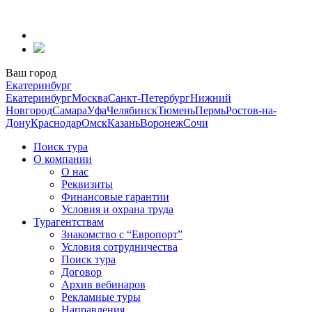
Перейти
к
содержанию
Ваш город
Екатеринбург
Екатеринбург
Москва
Санкт-Петербург
Нижний
Новгород
Самара
Уфа
Челябинск
Тюмень
Пермь
Ростов-на-
Дону
Краснодар
Омск
Казань
Воронеж
Сочи
Поиск тура
О компании
О нас
Реквизиты
Финансовые гарантии
Условия и охрана труда
Турагентствам
Знакомство с “Европорт”
Условия сотрудничества
Поиск тура
Договор
Архив вебинаров
Рекламные туры
Направления