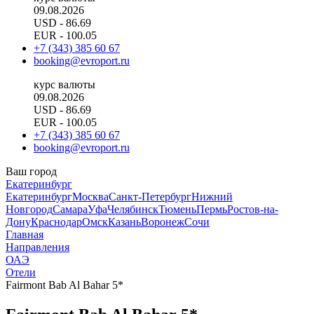
09.08.2026
USD
- 86.69
EUR
- 100.05
+7 (343) 385 60 67
booking@evroport.ru
курс валюты
09.08.2026
USD
- 86.69
EUR
- 100.05
+7 (343) 385 60 67
booking@evroport.ru
Ваш город
Екатеринбург
Екатеринбург
Москва
Санкт-Петербург
Нижний
Новгород
Самара
Уфа
Челябинск
Тюмень
Пермь
Ростов-на-
Дону
Краснодар
Омск
Казань
Воронеж
Сочи
Главная
Направления
ОАЭ
Отели
Fairmont Bab Al Bahar 5*