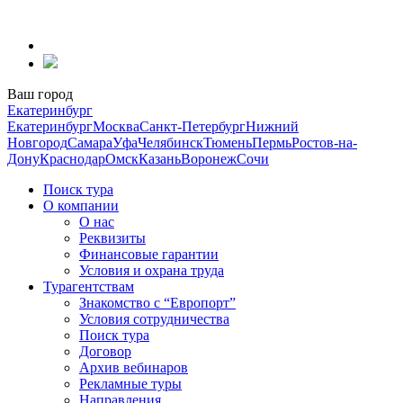
Перейти
к
содержанию
Ваш город
Екатеринбург
Екатеринбург
Москва
Санкт-Петербург
Нижний
Новгород
Самара
Уфа
Челябинск
Тюмень
Пермь
Ростов-на-
Дону
Краснодар
Омск
Казань
Воронеж
Сочи
Поиск тура
О компании
О нас
Реквизиты
Финансовые гарантии
Условия и охрана труда
Турагентствам
Знакомство с “Европорт”
Условия сотрудничества
Поиск тура
Договор
Архив вебинаров
Рекламные туры
Направления