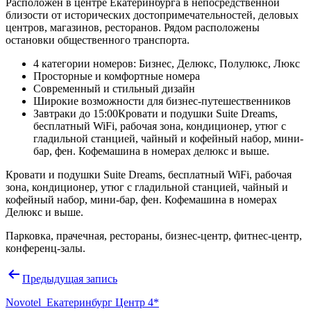
Расположен в центре Екатеринбурга в непосредственной
близости от исторических достопримечательностей, деловых
центров, магазинов, ресторанов. Рядом расположены
остановки общественного транспорта.
4 категории номеров: Бизнес, Делюкс, Полулюкс, Люкс
Просторные и комфортные номера
Современный и стильный дизайн
Широкие возможности для бизнес-путешественников
Завтраки до 15:00Кровати и подушки Suite Dreams,
бесплатный WiFi, рабочая зона, кондиционер, утюг с
гладильной станцией, чайный и кофейный набор, мини-
бар, фен. Кофемашина в номерах делюкс и выше.
Кровати и подушки Suite Dreams, бесплатный WiFi, рабочая
зона, кондиционер, утюг с гладильной станцией, чайный и
кофейный набор, мини-бар, фен. Кофемашина в номерах
Делюкс и выше.
Парковка, прачечная, рестораны, бизнес-центр, фитнес-центр,
конференц-залы.
Навигация
Предыдущая запись
по
Novotel Екатеринбург Центр 4*