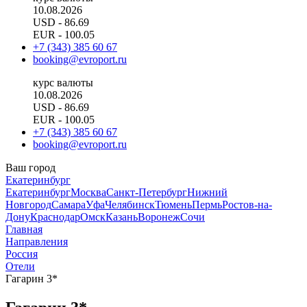
10.08.2026
USD
- 86.69
EUR
- 100.05
+7 (343) 385 60 67
booking@evroport.ru
курс валюты
10.08.2026
USD
- 86.69
EUR
- 100.05
+7 (343) 385 60 67
booking@evroport.ru
Ваш город
Екатеринбург
Екатеринбург
Москва
Санкт-Петербург
Нижний
Новгород
Самара
Уфа
Челябинск
Тюмень
Пермь
Ростов-на-
Дону
Краснодар
Омск
Казань
Воронеж
Сочи
Главная
Направления
Россия
Отели
Гагарин 3*