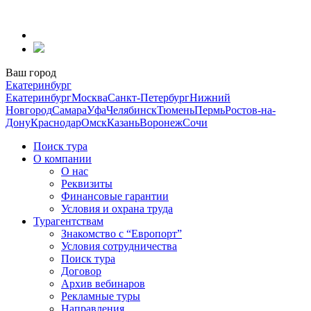
Перейти
к
содержанию
Ваш город
Екатеринбург
Екатеринбург
Москва
Санкт-Петербург
Нижний
Новгород
Самара
Уфа
Челябинск
Тюмень
Пермь
Ростов-на-
Дону
Краснодар
Омск
Казань
Воронеж
Сочи
Поиск тура
О компании
О нас
Реквизиты
Финансовые гарантии
Условия и охрана труда
Турагентствам
Знакомство с “Европорт”
Условия сотрудничества
Поиск тура
Договор
Архив вебинаров
Рекламные туры
Направления