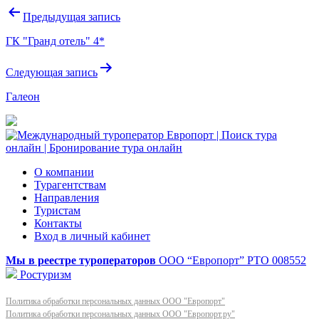
Навигация
Предыдущая запись
по
ГК "Гранд отель" 4*
записям
Следующая запись
Галеон
О компании
Турагентствам
Направления
Туристам
Контакты
Вход в личный кабинет
Мы в реестре туроператоров
ООО “Европорт”
РТО 008552
Ростуризм
Политика обработки персональных данных ООО "Европорт"
Политика обработки персональных данных ООО "Европорт.ру"