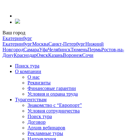
Перейти
к
содержанию
Ваш город
Екатеринбург
Екатеринбург
Москва
Санкт-Петербург
Нижний
Новгород
Самара
Уфа
Челябинск
Тюмень
Пермь
Ростов-на-
Дону
Краснодар
Омск
Казань
Воронеж
Сочи
Поиск тура
О компании
О нас
Реквизиты
Финансовые гарантии
Условия и охрана труда
Турагентствам
Знакомство с “Европорт”
Условия сотрудничества
Поиск тура
Договор
Архив вебинаров
Рекламные туры
Направления