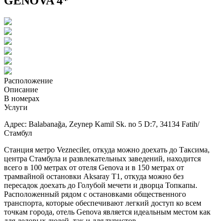
GENOVA 4*
Расположение
Описание
В номерах
Услуги
Адрес:
Balabanağa, Zeynep Kamil Sk. no 5 D:7, 34134 Fatih/
Стамбул
Станция
метро
Vezneciler
,
откуда
можно
доехать
до
Таксима
,
центра
Стамбула
и
развлекательных
заведений
,
находится
всего
в
100
метрах
от
отеля
Genova
и
в
150
метрах
от
трамвайной
остановки
Aksaray
T1
,
откуда
можно
без
пересадок
доехать
до
Голубой
мечети
и
дворца
Топкапы
.
Расположенный
рядом
с
остановками
общественного
транспорта
,
которые
обеспечивают
легкий
доступ
ко
всем
точкам
города
,
отель
Genova
является
идеальным
местом
как
для
деловых
людей, так
и
для
туристов
.