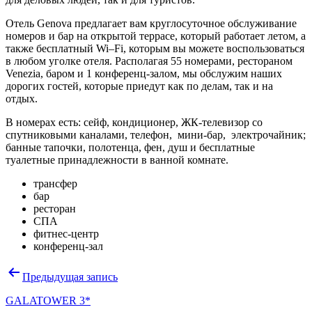
Отель
Genova
предлагает
вам
круглосуточное
обслуживание
номеров
и
бар
на
открытой
террасе
, который
работает
летом
,
а
также
бесплатный
Wi
–
Fi
,
которым
вы
можете
воспользоваться
в
любом
уголке
отеля
. Располагая 55 номерами, рестораном
Venezia, баром и 1 конференц-залом, мы обслужим наших
дорогих гостей, которые приедут как по делам, так и на
отдых.
В номерах есть: сейф, кондиционер, ЖК-телевизор со
спутниковыми каналами, телефон, мини-бар, электрочайник;
банные тапочки, полотенца, фен, душ и бесплатные
туалетные принадлежности в ванной комнате.
трансфер
бар
ресторан
СПА
фитнес-центр
конференц-зал
Навигация
Предыдущая запись
по
GALATOWER 3*
записям