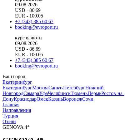
09.08.2026
USD
- 86.69
EUR
- 100.05
+7 (343) 385 60 67
booking@evroport.ru
курс валюты
09.08.2026
USD
- 86.69
EUR
- 100.05
+7 (343) 385 60 67
booking@evroport.ru
Ваш город
Екатеринбург
Екатеринбург
Москва
Санкт-Петербург
Нижний
Новгород
Самара
Уфа
Челябинск
Тюмень
Пермь
Ростов-на-
Дону
Краснодар
Омск
Казань
Воронеж
Сочи
Главная
Направления
Турция
Отели
GENOVA 4*