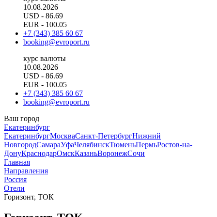
10.08.2026
USD
- 86.69
EUR
- 100.05
+7 (343) 385 60 67
booking@evroport.ru
курс валюты
10.08.2026
USD
- 86.69
EUR
- 100.05
+7 (343) 385 60 67
booking@evroport.ru
Ваш город
Екатеринбург
Екатеринбург
Москва
Санкт-Петербург
Нижний
Новгород
Самара
Уфа
Челябинск
Тюмень
Пермь
Ростов-на-
Дону
Краснодар
Омск
Казань
Воронеж
Сочи
Главная
Направления
Россия
Отели
Горизонт, ТОК