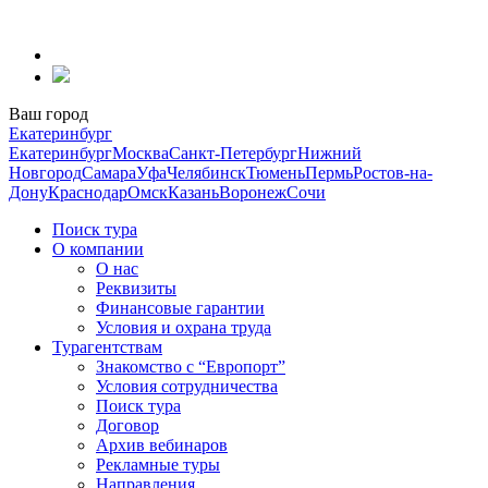
Перейти
к
содержанию
Ваш город
Екатеринбург
Екатеринбург
Москва
Санкт-Петербург
Нижний
Новгород
Самара
Уфа
Челябинск
Тюмень
Пермь
Ростов-на-
Дону
Краснодар
Омск
Казань
Воронеж
Сочи
Поиск тура
О компании
О нас
Реквизиты
Финансовые гарантии
Условия и охрана труда
Турагентствам
Знакомство с “Европорт”
Условия сотрудничества
Поиск тура
Договор
Архив вебинаров
Рекламные туры
Направления