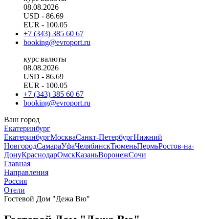
08.08.2026
USD
- 86.69
EUR
- 100.05
+7 (343) 385 60 67
booking@evroport.ru
курс валюты
08.08.2026
USD
- 86.69
EUR
- 100.05
+7 (343) 385 60 67
booking@evroport.ru
Ваш город
Екатеринбург
Екатеринбург
Москва
Санкт-Петербург
Нижний
Новгород
Самара
Уфа
Челябинск
Тюмень
Пермь
Ростов-на-
Дону
Краснодар
Омск
Казань
Воронеж
Сочи
Главная
Направления
Россия
Отели
Гостевой Дом "Дежа Вю"