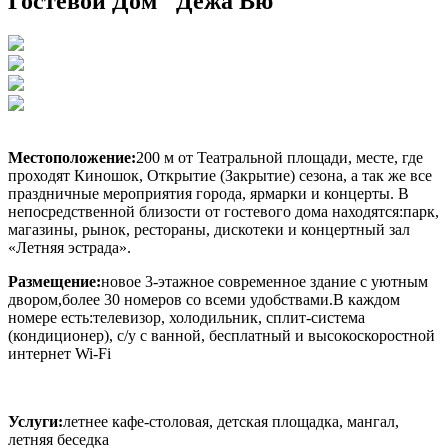
Гостевой Дом "Дежа Вю"
Местоположение:
200 м от Театральной площади, месте, где
проходят Киношок, Открытие (Закрытие) сезона, а так же все
праздничные мероприятия города, ярмарки и концерты. В
непосредственной близости от гостевого дома находятся:парк,
магазины, рынок, рестораны, дискотеки и концертный зал
«Летняя эстрада».
Размещение:
новое 3-этажное современное здание с уютным
двором,более 30 номеров со всеми удобствами.В каждом
номере есть:телевизор, холодильник, сплит-система
(кондиционер), с/у с ванной, бесплатный и высокоскоростной
интернет Wi-Fi
Услуги:
летнее кафе-столовая, детская площадка, мангал,
летняя беседка