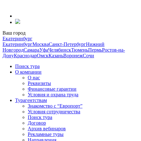
Перейти
к
содержанию
Ваш город
Екатеринбург
Екатеринбург
Москва
Санкт-Петербург
Нижний
Новгород
Самара
Уфа
Челябинск
Тюмень
Пермь
Ростов-на-
Дону
Краснодар
Омск
Казань
Воронеж
Сочи
Поиск тура
О компании
О нас
Реквизиты
Финансовые гарантии
Условия и охрана труда
Турагентствам
Знакомство с “Европорт”
Условия сотрудничества
Поиск тура
Договор
Архив вебинаров
Рекламные туры
Направления