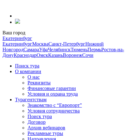
Перейти
к
содержанию
Ваш город
Екатеринбург
Екатеринбург
Москва
Санкт-Петербург
Нижний
Новгород
Самара
Уфа
Челябинск
Тюмень
Пермь
Ростов-на-
Дону
Краснодар
Омск
Казань
Воронеж
Сочи
Поиск тура
О компании
О нас
Реквизиты
Финансовые гарантии
Условия и охрана труда
Турагентствам
Знакомство с “Европорт”
Условия сотрудничества
Поиск тура
Договор
Архив вебинаров
Рекламные туры
Направления