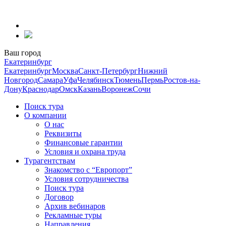
Перейти
к
содержанию
Ваш город
Екатеринбург
Екатеринбург
Москва
Санкт-Петербург
Нижний
Новгород
Самара
Уфа
Челябинск
Тюмень
Пермь
Ростов-на-
Дону
Краснодар
Омск
Казань
Воронеж
Сочи
Поиск тура
О компании
О нас
Реквизиты
Финансовые гарантии
Условия и охрана труда
Турагентствам
Знакомство с “Европорт”
Условия сотрудничества
Поиск тура
Договор
Архив вебинаров
Рекламные туры
Направления