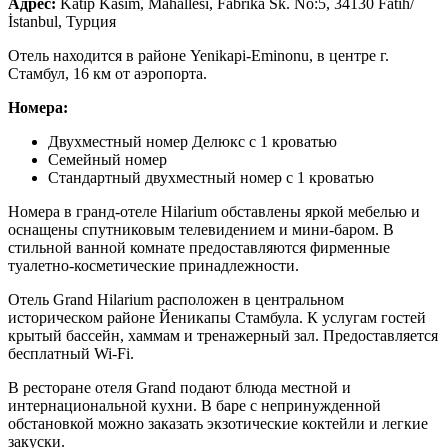
Адрес:
Katip Kasım, Mahallesi, Fabrika Sk. No:5, 34130 Fatih/
İstanbul, Турция
Отель находится в районе Yenikapi-Eminonu, в центре г.
Стамбул, 16 км от аэропорта.
Номера:
Двухместный номер Делюкс с 1 кроватью
Семейный номер
Стандартный двухместный номер с 1 кроватью
Номера в гранд-отеле Hilarium обставлены яркой мебелью и
оснащены спутниковым телевидением и мини-баром. В
стильной ванной комнате предоставляются фирменные
туалетно-косметические принадлежности.
Отель Grand Hilarium расположен в центральном
историческом районе Йеникапы Стамбула. К услугам гостей
крытый бассейн, хаммам и тренажерный зал. Предоставляется
бесплатный Wi-Fi.
В ресторане отеля Grand подают блюда местной и
интернациональной кухни. В баре с непринужденной
обстановкой можно заказать экзотические коктейли и легкие
закуски.