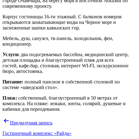
городе Очамчыра, на берегу моря в Восточной Абхазии по
современному проекту.
Корпус гостиницы 16-ти этажный. С балконов номеров
открываются захватывающие виды на Черное море и
заснеженные шапки кавказских гор.
М
ебель, душ, санузел, тв-панель, холодильник, фен,
кондиционер.
Услуги:
два подогреваемых бассейна, медицинский центр,
детская площадка и благоустроенный пляж для всех
гостей,
кафе-бар, столовая, интернет WI-FI, экскурсионное
бюро, автостоянка.
Питание:
полный пансион в собственной столовой по
системе «шведский стол».
Пляж:
собственный, благоустроенный в 50 метрах от
комплекса. На пляже: лежаки, зонты, солярий, душевые и
кабинки для переодевания.
Навигация
Предыдущая запись
по
Гостиничный комплекс «Райда»
записям