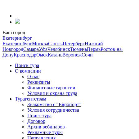
Перейти
к
содержанию
Ваш город
Екатеринбург
Екатеринбург
Москва
Санкт-Петербург
Нижний
Новгород
Самара
Уфа
Челябинск
Тюмень
Пермь
Ростов-на-
Дону
Краснодар
Омск
Казань
Воронеж
Сочи
Поиск тура
О компании
О нас
Реквизиты
Финансовые гарантии
Условия и охрана труда
Турагентствам
Знакомство с “Европорт”
Условия сотрудничества
Поиск тура
Договор
Архив вебинаров
Рекламные туры
Направления