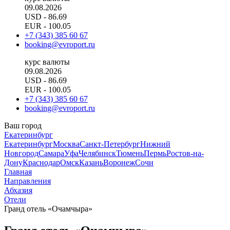
09.08.2026
USD
- 86.69
EUR
- 100.05
+7 (343) 385 60 67
booking@evroport.ru
курс валюты
09.08.2026
USD
- 86.69
EUR
- 100.05
+7 (343) 385 60 67
booking@evroport.ru
Ваш город
Екатеринбург
Екатеринбург
Москва
Санкт-Петербург
Нижний
Новгород
Самара
Уфа
Челябинск
Тюмень
Пермь
Ростов-на-
Дону
Краснодар
Омск
Казань
Воронеж
Сочи
Главная
Направления
Абхазия
Отели
Гранд отель «Очамчыра»