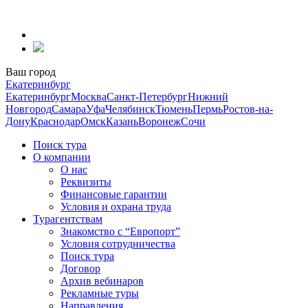
Перейти
к
содержанию
Ваш город
Екатеринбург
Екатеринбург
Москва
Санкт-Петербург
Нижний
Новгород
Самара
Уфа
Челябинск
Тюмень
Пермь
Ростов-на-
Дону
Краснодар
Омск
Казань
Воронеж
Сочи
Поиск тура
О компании
О нас
Реквизиты
Финансовые гарантии
Условия и охрана труда
Турагентствам
Знакомство с “Европорт”
Условия сотрудничества
Поиск тура
Договор
Архив вебинаров
Рекламные туры
Направления