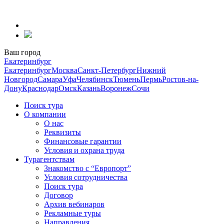
Перейти
к
содержанию
Ваш город
Екатеринбург
Екатеринбург
Москва
Санкт-Петербург
Нижний
Новгород
Самара
Уфа
Челябинск
Тюмень
Пермь
Ростов-на-
Дону
Краснодар
Омск
Казань
Воронеж
Сочи
Поиск тура
О компании
О нас
Реквизиты
Финансовые гарантии
Условия и охрана труда
Турагентствам
Знакомство с “Европорт”
Условия сотрудничества
Поиск тура
Договор
Архив вебинаров
Рекламные туры
Направления