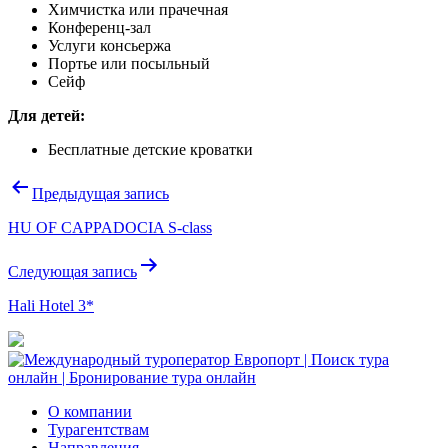
Химчистка или прачечная
Конференц-зал
Услуги консьержа
Портье или посыльный
Сейф
Для детей:
Бесплатные детские кроватки
Навигация
Предыдущая запись
по
HU OF CAPPADOCIA S-class
записям
Следующая запись
Hali Hotel 3*
О компании
Турагентствам
Направления