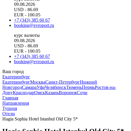
09.08.2026
USD
- 86.69
EUR
- 100.05
+7 (343) 385 60 67
booking@evroport.ru
курс валюты
09.08.2026
USD
- 86.69
EUR
- 100.05
+7 (343) 385 60 67
booking@evroport.ru
Ваш город
Екатеринбург
Екатеринбург
Москва
Санкт-Петербург
Нижний
Новгород
Самара
Уфа
Челябинск
Тюмень
Пермь
Ростов-на-
Дону
Краснодар
Омск
Казань
Воронеж
Сочи
Главная
Направления
Турция
Отели
Hagia Sophia Hotel Istanbul Old City 5*