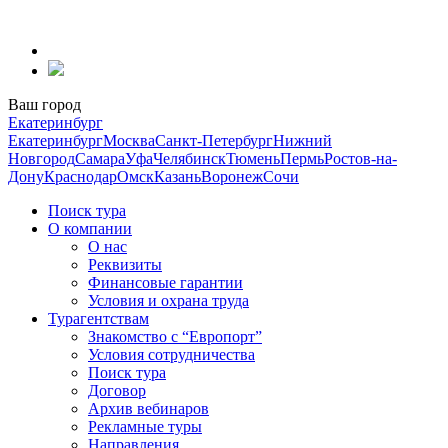
Перейти
к
содержанию
Ваш город
Екатеринбург
Екатеринбург
Москва
Санкт-Петербург
Нижний
Новгород
Самара
Уфа
Челябинск
Тюмень
Пермь
Ростов-на-
Дону
Краснодар
Омск
Казань
Воронеж
Сочи
Поиск тура
О компании
О нас
Реквизиты
Финансовые гарантии
Условия и охрана труда
Турагентствам
Знакомство с “Европорт”
Условия сотрудничества
Поиск тура
Договор
Архив вебинаров
Рекламные туры
Направления