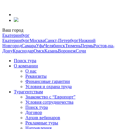
Перейти
к
содержанию
Ваш город
Екатеринбург
Екатеринбург
Москва
Санкт-Петербург
Нижний
Новгород
Самара
Уфа
Челябинск
Тюмень
Пермь
Ростов-на-
Дону
Краснодар
Омск
Казань
Воронеж
Сочи
Поиск тура
О компании
О нас
Реквизиты
Финансовые гарантии
Условия и охрана труда
Турагентствам
Знакомство с “Европорт”
Условия сотрудничества
Поиск тура
Договор
Архив вебинаров
Рекламные туры
Направления