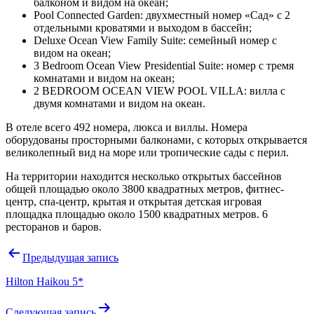
балконом и видом на океан;
Pool Connected Garden: двухместный номер «Сад» с 2
отдельными кроватями и выходом в бассейн;
Deluxe Ocean View Family Suite: семейный номер с
видом на океан;
3 Bedroom Ocean View Presidential Suite: номер с тремя
комнатами и видом на океан;
2 BEDROOM OCEAN VIEW POOL VILLA: вилла с
двумя комнатами и видом на океан.
В отеле всего 492 номера, люкса и виллы. Номера
оборудованы просторными балконами, с которых открывается
великолепный вид на море или тропические сады с перил.
На территории находится несколько открытых бассейнов
общей площадью около 3800 квадратных метров, фитнес-
центр, спа-центр, крытая и открытая детская игровая
площадка площадью около 1500 квадратных метров. 6
ресторанов и баров.
Навигация
Предыдущая запись
по
Hilton Haikou 5*
записям
Следующая запись