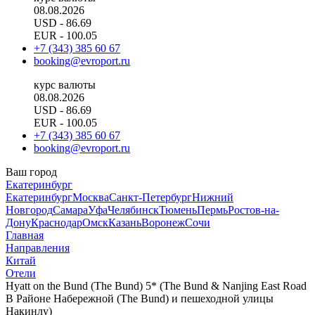
08.08.2026
USD
- 86.69
EUR
- 100.05
+7 (343) 385 60 67
booking@evroport.ru
курс валюты
08.08.2026
USD
- 86.69
EUR
- 100.05
+7 (343) 385 60 67
booking@evroport.ru
Ваш город
Екатеринбург
Екатеринбург
Москва
Санкт-Петербург
Нижний
Новгород
Самара
Уфа
Челябинск
Тюмень
Пермь
Ростов-на-
Дону
Краснодар
Омск
Казань
Воронеж
Сочи
Главная
Направления
Китай
Отели
Hyatt on the Bund (The Bund) 5* (The Bund & Nanjing East Road
В Районе Набережной (The Bund) и пешеходной улицы
Накинлу)