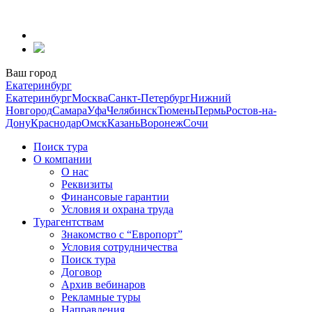
Перейти
к
содержанию
Ваш город
Екатеринбург
Екатеринбург
Москва
Санкт-Петербург
Нижний
Новгород
Самара
Уфа
Челябинск
Тюмень
Пермь
Ростов-на-
Дону
Краснодар
Омск
Казань
Воронеж
Сочи
Поиск тура
О компании
О нас
Реквизиты
Финансовые гарантии
Условия и охрана труда
Турагентствам
Знакомство с “Европорт”
Условия сотрудничества
Поиск тура
Договор
Архив вебинаров
Рекламные туры
Направления