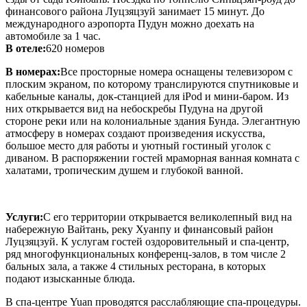
финансового района Луцзяцзуй занимает 15 минут. До
международного аэропорта Пудун можно доехать на
автомобиле за 1 час.
В отеле:
620 номеров
В номерах:
Все просторные номера оснащены телевизором с
плоским экраном, по которому транслируются спутниковые и
кабельные каналы, док-станцией для iPod и мини-баром. Из
них открывается вид на небоскребы Пудуна на другой
стороне реки или на колониальные здания Бунда. Элегантную
атмосферу в номерах создают произведения искусства,
большое место для работы и уютный гостиный уголок с
диваном. В распоряжении гостей мраморная ванная комната с
халатами, тропическим душем и глубокой ванной.
Услуги:
С его территории открывается великолепный вид на
набережную Вайтань, реку Хуанпу и финансовый район
Луцзяцзуй. К услугам гостей оздоровительный и спа-центр,
ряд многофункциональных конференц-залов, в том числе 2
бальных зала, а также 4 стильных ресторана, в которых
подают изысканные блюда.
В спа-центре Yuan проводятся расслабляющие спа-процедуры.