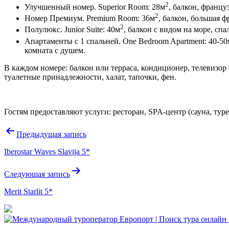
2
Улучшенный номер. Superior Room: 28м
, балкон, францу
2
Номер Премиум. Premium Room: 36м
, балкон, большая ф
2
Полулюкс. Junior Suite: 40м
, балкон с видом на море, с
Апартаменты с 1 спальней. One Bedroom Apartment: 40-50
комната с душем.
В каждом номере: балкон или терраса, кондиционер, телевизор
туалетные принадлежности, халат, тапочки, фен.
Гостям предоставляют услуги: ресторан, SPA-центр (сауна, туре
Навигация
Предыдущая запись
по
Iberostar Waves Slavija 5*
записям
Следующая запись
Merit Starlit 5*