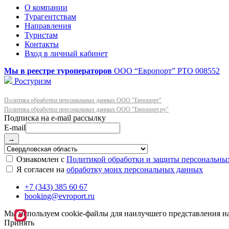
О компании
Турагентствам
Направления
Туристам
Контакты
Вход в личный кабинет
Мы в реестре туроператоров
ООО “Европорт”
РТО 008552
Ростуризм
Политика обработки персональных данных ООО "Европорт"
Политика обработки персональных данных ООО "Европорт.ру"
E-mail
→
Ознакомлен с
Политикой обработки и защиты персональны
Я согласен на
обработку моих персональных данных
+7 (343) 385 60 67
booking@evroport.ru
Мы используем cookie-файлы для наилучшего представления наш
Принять