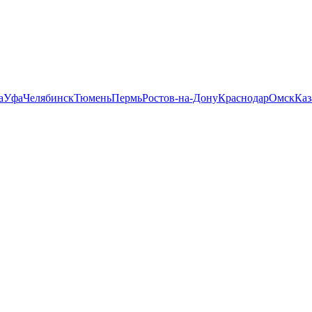
а
Уфа
Челябинск
Тюмень
Пермь
Ростов-на-Дону
Краснодар
Омск
Каз