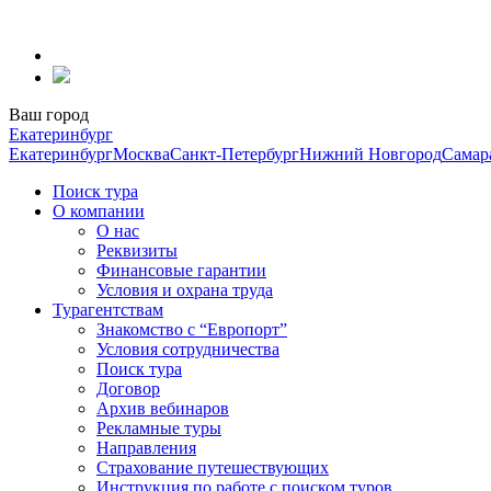
Перейти
к
содержанию
Ваш город
Екатеринбург
Екатеринбург
Москва
Санкт-Петербург
Нижний Новгород
Самар
Поиск тура
О компании
О нас
Реквизиты
Финансовые гарантии
Условия и охрана труда
Турагентствам
Знакомство с “Европорт”
Условия сотрудничества
Поиск тура
Договор
Архив вебинаров
Рекламные туры
Направления
Страхование путешествующих
Инструкция по работе с поиском туров