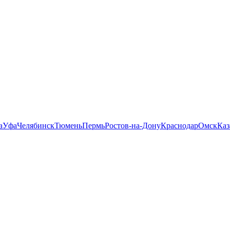
а
Уфа
Челябинск
Тюмень
Пермь
Ростов-на-Дону
Краснодар
Омск
Каз