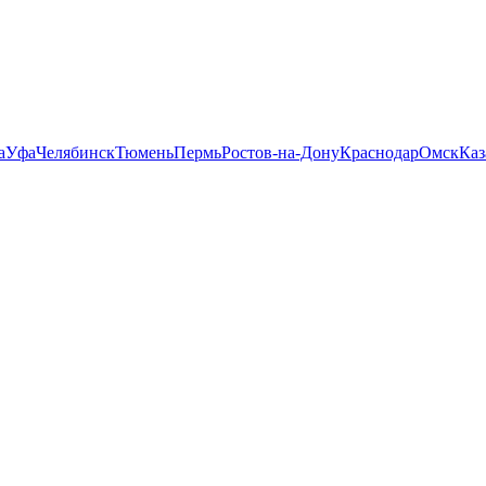
а
Уфа
Челябинск
Тюмень
Пермь
Ростов-на-Дону
Краснодар
Омск
Каз