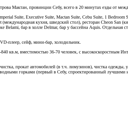
строва Мактан, провинции Себу, всего в 20 минутах езды от меж
rial Suite, Executive Suite, Mactan Suite, Cebu Suite, 1 Bedroom Sp
fet (международная кухня, шведский стол), ресторан Cheon San (к
ке Belami, бар в холле Delmar, бар у бассейна Aquis. Отдельная 
DVD-плеер, сейф, мини-бар, холодильник.
9-840 кв.м, вместимостью 36-70 человек, с высокоскоростным Ин
чистка, прокат автомобилей (в т.ч. лимузинов), чистка одежды,
к с водными горками (первый в Себу, спроектированный лучшими