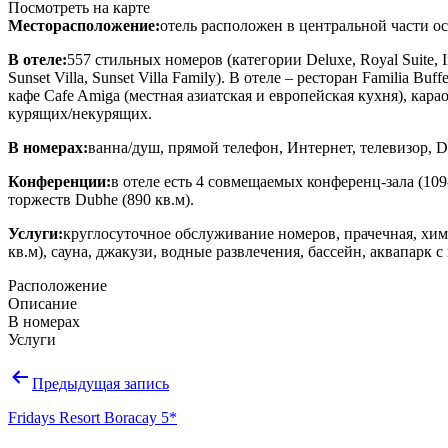
Посмотреть на карте
Месторасположение:
отель расположен в центральной части о
В отеле:
557 стильных номеров (категории Deluxe, Royal Suite, Impe
Sunset Villa, Sunset Villa Family)
. В отеле – ресторан Familia Buf
кафе Cafe Amiga (местная азиатская и европейская кухня), карао
курящих/некурящих.
В номерах:
ванна/душ, прямой телефон, Интернет, телевизор, 
Конференции:
в отеле есть 4 совмещаемых конференц-зала (10
торжеств Dubhe (890 кв.м).
Услуги:
круглосуточное обслуживание номеров, прачечная, хим
кв.м), сауна, джакузи, водные развлечения, бассейн, аквапар
Расположение
Описание
В номерах
Услуги
Навигация
Предыдущая запись
по
Fridays Resort Boracay 5*
записям