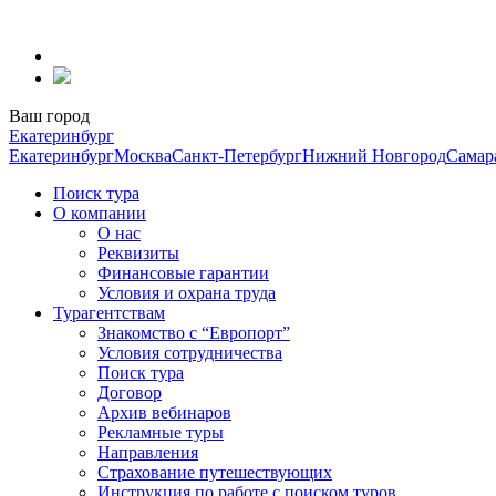
Перейти
к
содержанию
Ваш город
Екатеринбург
Екатеринбург
Москва
Санкт-Петербург
Нижний Новгород
Самар
Поиск тура
О компании
О нас
Реквизиты
Финансовые гарантии
Условия и охрана труда
Турагентствам
Знакомство с “Европорт”
Условия сотрудничества
Поиск тура
Договор
Архив вебинаров
Рекламные туры
Направления
Страхование путешествующих
Инструкция по работе с поиском туров