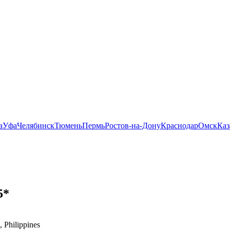
а
Уфа
Челябинск
Тюмень
Пермь
Ростов-на-Дону
Краснодар
Омск
Каз
5*
, Philippines