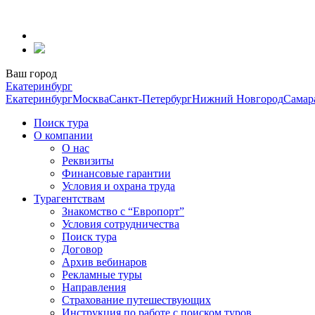
Перейти
к
содержанию
Ваш город
Екатеринбург
Екатеринбург
Москва
Санкт-Петербург
Нижний Новгород
Самар
Поиск тура
О компании
О нас
Реквизиты
Финансовые гарантии
Условия и охрана труда
Турагентствам
Знакомство с “Европорт”
Условия сотрудничества
Поиск тура
Договор
Архив вебинаров
Рекламные туры
Направления
Страхование путешествующих
Инструкция по работе с поиском туров