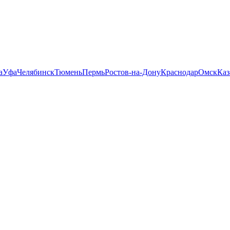
а
Уфа
Челябинск
Тюмень
Пермь
Ростов-на-Дону
Краснодар
Омск
Каз