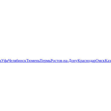
а
Уфа
Челябинск
Тюмень
Пермь
Ростов-на-Дону
Краснодар
Омск
Каз