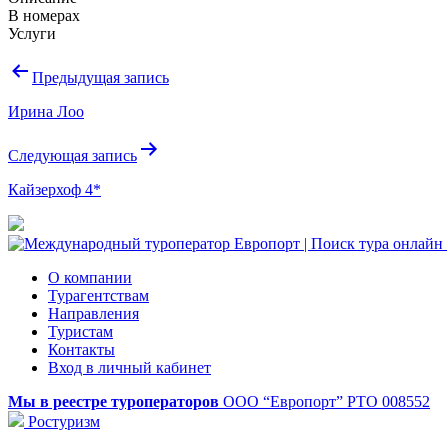
В номерах
Услуги
Навигация
Предыдущая запись
по
Ирина Лоо
записям
Следующая запись
Кайзерхоф 4*
О компании
Турагентствам
Направления
Туристам
Контакты
Вход в личный кабинет
Мы в реестре туроператоров
ООО “Европорт”
РТО 008552
Ростуризм