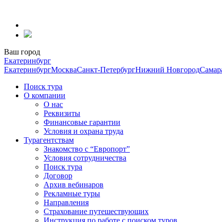
Перейти
к
содержанию
Ваш город
Екатеринбург
Екатеринбург
Москва
Санкт-Петербург
Нижний Новгород
Самар
Поиск тура
О компании
О нас
Реквизиты
Финансовые гарантии
Условия и охрана труда
Турагентствам
Знакомство с “Европорт”
Условия сотрудничества
Поиск тура
Договор
Архив вебинаров
Рекламные туры
Направления
Страхование путешествующих
Инструкция по работе с поиском туров