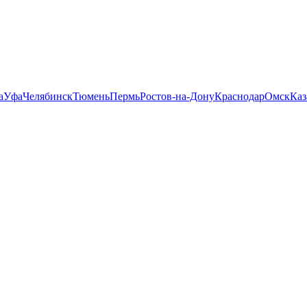
а
Уфа
Челябинск
Тюмень
Пермь
Ростов-на-Дону
Краснодар
Омск
Каз