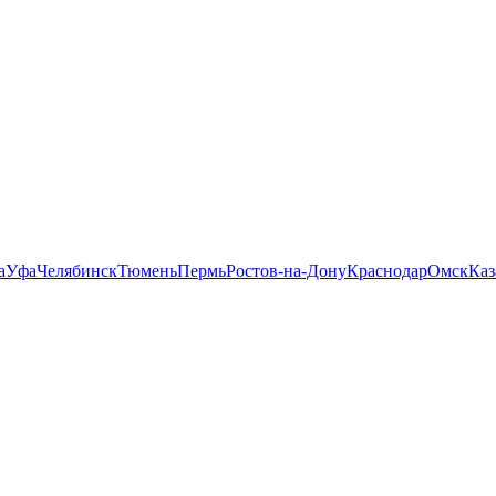
а
Уфа
Челябинск
Тюмень
Пермь
Ростов-на-Дону
Краснодар
Омск
Каз