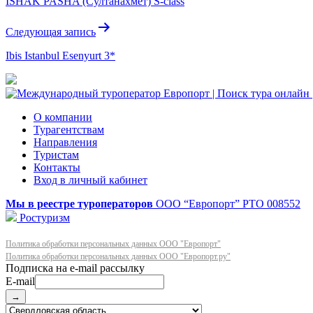
ISHAK PASHA (Султанахмет) S-class
записям
Следующая запись
Ibis Istanbul Esenyurt 3*
О компании
Турагентствам
Направления
Туристам
Контакты
Вход в личный кабинет
Мы в реестре туроператоров
ООО “Европорт”
РТО 008552
Ростуризм
Политика обработки персональных данных ООО "Европорт"
Политика обработки персональных данных ООО "Европорт.ру"
E-mail
→