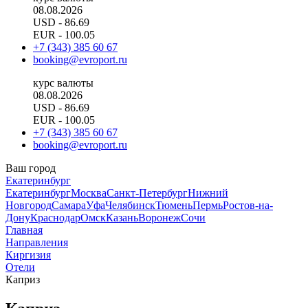
08.08.2026
USD
- 86.69
EUR
- 100.05
+7 (343) 385 60 67
booking@evroport.ru
курс валюты
08.08.2026
USD
- 86.69
EUR
- 100.05
+7 (343) 385 60 67
booking@evroport.ru
Ваш город
Екатеринбург
Екатеринбург
Москва
Санкт-Петербург
Нижний
Новгород
Самара
Уфа
Челябинск
Тюмень
Пермь
Ростов-на-
Дону
Краснодар
Омск
Казань
Воронеж
Сочи
Главная
Направления
Киргизия
Отели
Каприз