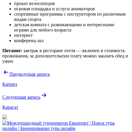
прокат велосипедов
игровая площадка и услуги аниматоров
спортивные программы с инструктором по различным
видам спорта
детская комната с развивающими и интересными
играми для любого возраста
интернет
конференц-зал
Питание:
завтрак в ресторане отеля — включен в стоимость
проживания, за дополнительную плату можно заказать обед и
ужин
Навигация
Предыдущая запись
по
Каприз
записям
Следующая запись
Карагат