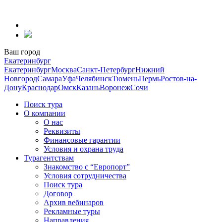
Перейти
к
содержанию
Ваш город
Екатеринбург
Екатеринбург
Москва
Санкт-Петербург
Нижний
Новгород
Самара
Уфа
Челябинск
Тюмень
Пермь
Ростов-на-
Дону
Краснодар
Омск
Казань
Воронеж
Сочи
Поиск тура
О компании
О нас
Реквизиты
Финансовые гарантии
Условия и охрана труда
Турагентствам
Знакомство с “Европорт”
Условия сотрудничества
Поиск тура
Договор
Архив вебинаров
Рекламные туры
Направления