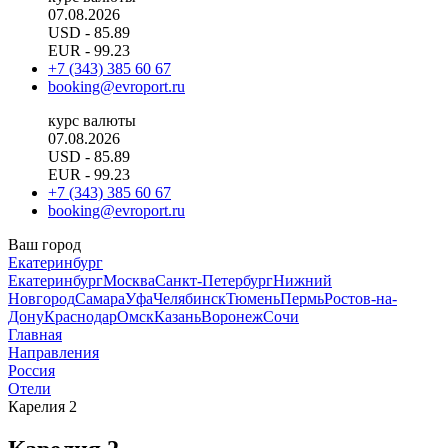
07.08.2026
USD
- 85.89
EUR
- 99.23
+7 (343) 385 60 67
booking@evroport.ru
курс валюты
07.08.2026
USD
- 85.89
EUR
- 99.23
+7 (343) 385 60 67
booking@evroport.ru
Ваш город
Екатеринбург
Екатеринбург
Москва
Санкт-Петербург
Нижний
Новгород
Самара
Уфа
Челябинск
Тюмень
Пермь
Ростов-на-
Дону
Краснодар
Омск
Казань
Воронеж
Сочи
Главная
Направления
Россия
Отели
Карелия 2