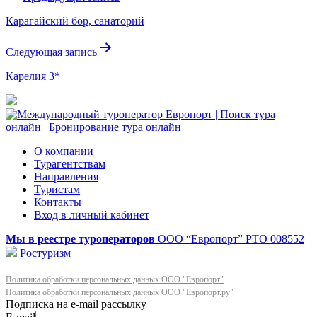
по
Карагайский бор, санаторий
записям
Следующая запись
Карелия 3*
О компании
Турагентствам
Направления
Туристам
Контакты
Вход в личный кабинет
Мы в реестре туроператоров
ООО “Европорт”
РТО 008552
Ростуризм
Политика обработки персональных данных ООО "Европорт"
Политика обработки персональных данных ООО "Европорт.ру"