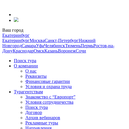
Перейти
к
содержанию
Ваш город
Екатеринбург
Екатеринбург
Москва
Санкт-Петербург
Нижний
Новгород
Самара
Уфа
Челябинск
Тюмень
Пермь
Ростов-на-
Дону
Краснодар
Омск
Казань
Воронеж
Сочи
Поиск тура
О компании
О нас
Реквизиты
Финансовые гарантии
Условия и охрана труда
Турагентствам
Знакомство с “Европорт”
Условия сотрудничества
Поиск тура
Договор
Архив вебинаров
Рекламные туры
Направления