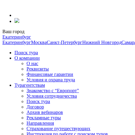
Перейти
к
содержанию
Ваш город
Екатеринбург
Екатеринбург
Москва
Санкт-Петербург
Нижний Новгород
Самар
Поиск тура
О компании
О нас
Реквизиты
Финансовые гарантии
Условия и охрана труда
Турагентствам
Знакомство с “Европорт”
Условия сотрудничества
Поиск тура
Договор
Архив вебинаров
Рекламные туры
Направления
Страхование путешествующих
Инструкция по работе с поиском туров