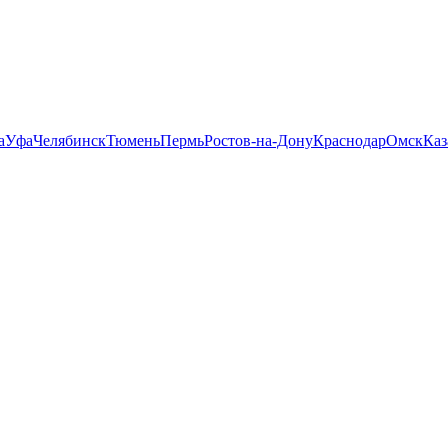
а
Уфа
Челябинск
Тюмень
Пермь
Ростов-на-Дону
Краснодар
Омск
Каз