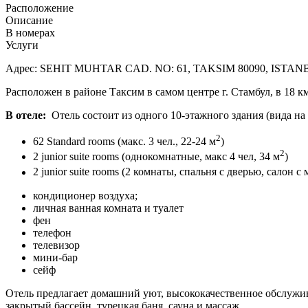
Расположение
Описание
В номерах
Услуги
Адрес: SEHIT MUHTAR CAD. NO: 61, TAKSIM 80090, ISTA
Расположен в районе Таксим в самом центре г. Стамбул, в 18 км
В отеле:
Отель состоит из одного 10-этажного здания (вида на 
2
62 Standard rooms (макс. 3 чел., 22-24 м
)
2
2 junior suite rooms (однокомнатные, макс 4 чел, 34 м
)
2 junior suite rooms (2 комнаты, спальня с дверью, салон с
кондиционер воздуха;
личная ванная комната и туалет
фен
телефон
телевизор
мини-бар
сейф
Отель предлагает домашний уют, высококачественное обслужива
закрытый бассейн, турецкая баня, сауна и массаж.