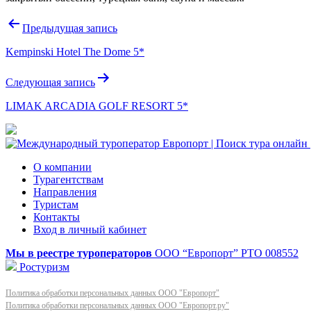
Навигация
Предыдущая запись
по
Kempinski Hotel The Dome 5*
записям
Следующая запись
LIMAK ARCADIA GOLF RESORT 5*
О компании
Турагентствам
Направления
Туристам
Контакты
Вход в личный кабинет
Мы в реестре туроператоров
ООО “Европорт”
РТО 008552
Ростуризм
Политика обработки персональных данных ООО "Европорт"
Политика обработки персональных данных ООО "Европорт.ру"