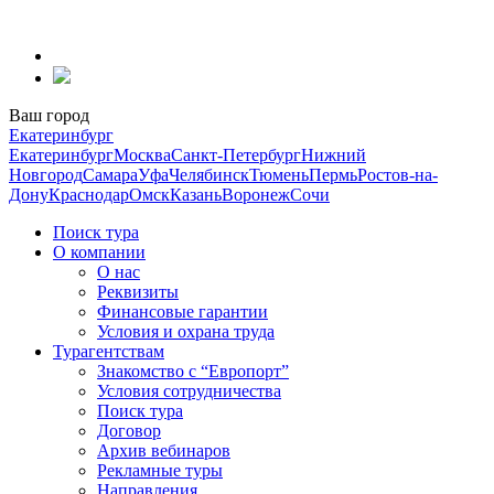
Перейти
к
содержанию
Ваш город
Екатеринбург
Екатеринбург
Москва
Санкт-Петербург
Нижний
Новгород
Самара
Уфа
Челябинск
Тюмень
Пермь
Ростов-на-
Дону
Краснодар
Омск
Казань
Воронеж
Сочи
Поиск тура
О компании
О нас
Реквизиты
Финансовые гарантии
Условия и охрана труда
Турагентствам
Знакомство с “Европорт”
Условия сотрудничества
Поиск тура
Договор
Архив вебинаров
Рекламные туры
Направления