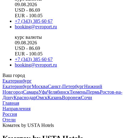
09.08.2026
USD
- 86.69
EUR
- 100.05
+7 (343) 385 60 67
booking@evroport.ru
курс валюты
09.08.2026
USD
- 86.69
EUR
- 100.05
+7 (343) 385 60 67
booking@evroport.ru
Ваш город
Екатеринбург
Екатеринбург
Москва
Санкт-Петербург
Нижний
Новгород
Самара
Уфа
Челябинск
Тюмень
Пермь
Ростов-на-
Дону
Краснодар
Омск
Казань
Воронеж
Сочи
Главная
Направления
Россия
Отели
Коматек by USTA Hotels