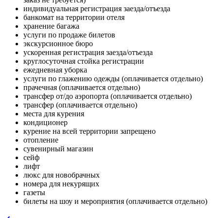
индивидуальная регистрация заезда/отъезда
банкомат на территории отеля
хранение багажа
услуги по продаже билетов
экскурсионное бюро
ускоренная регистрация заезда/отъезда
круглосуточная стойка регистрации
ежедневная уборка
услуги по глажению одежды (о
плачивается отдельно)
прачечная (о
плачивается отдельно)
трансфер от/до аэропорта (оплачивается отдельно)
трансфер (оплачивается отдельно)
места для курения
кондиционер
курение на всей территории запрещено
отопление
сувенирный магазин
сейф
лифт
люкс для новобрачных
номера для некурящих
газеты
билеты на шоу и мероприятия (о
плачивается отдельно)