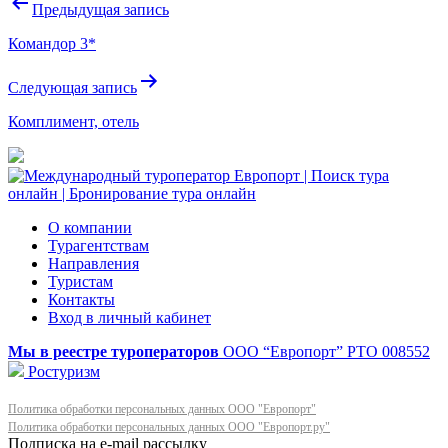
Навигация
Предыдущая запись
по
Командор 3*
записям
Следующая запись
Комплимент, отель
О компании
Турагентствам
Направления
Туристам
Контакты
Вход в личный кабинет
Мы в реестре туроператоров
ООО “Европорт”
РТО 008552
Ростуризм
Политика обработки персональных данных ООО "Европорт"
Политика обработки персональных данных ООО "Европорт.ру"