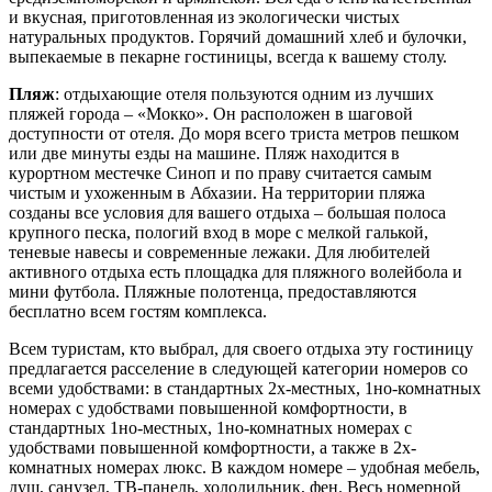
и вкусная, приготовленная из экологически чистых
натуральных продуктов. Горячий домашний хлеб и булочки,
выпекаемые в пекарне гостиницы, всегда к вашему столу.
Пляж
: отдыхающие отеля пользуются одним из лучших
пляжей города – «Мокко». Он расположен в шаговой
доступности от отеля. До моря всего триста метров пешком
или две минуты езды на машине. Пляж находится в
курортном местечке Синоп и по праву считается самым
чистым и ухоженным в Абхазии. На территории пляжа
созданы все условия для вашего отдыха – большая полоса
крупного песка, пологий вход в море с мелкой галькой,
теневые навесы и современные лежаки. Для любителей
активного отдыха есть площадка для пляжного волейбола и
мини футбола. Пляжные полотенца, предоставляются
бесплатно всем гостям комплекса.
Всем туристам, кто выбрал, для своего отдыха эту гостиницу
предлагается расселение в следующей категории номеров со
всеми удобствами: в стандартных 2х-местных, 1но-комнатных
номерах с удобствами повышенной комфортности, в
стандартных 1но-местных, 1но-комнатных номерах с
удобствами повышенной комфортности, а также в 2х-
комнатных номерах люкс. В каждом номере – удобная мебель,
душ, санузел, ТВ-панель, холодильник, фен. Весь номерной