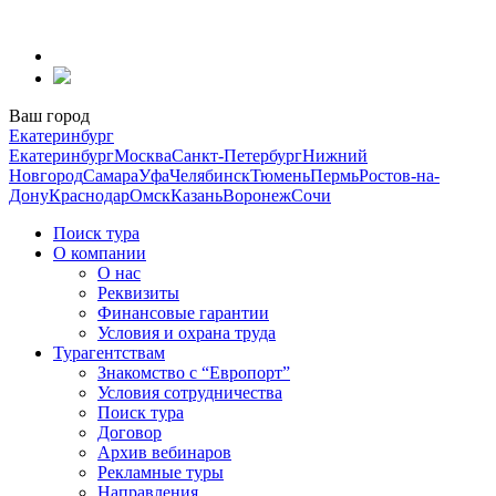
Перейти
к
содержанию
Ваш город
Екатеринбург
Екатеринбург
Москва
Санкт-Петербург
Нижний
Новгород
Самара
Уфа
Челябинск
Тюмень
Пермь
Ростов-на-
Дону
Краснодар
Омск
Казань
Воронеж
Сочи
Поиск тура
О компании
О нас
Реквизиты
Финансовые гарантии
Условия и охрана труда
Турагентствам
Знакомство с “Европорт”
Условия сотрудничества
Поиск тура
Договор
Архив вебинаров
Рекламные туры
Направления