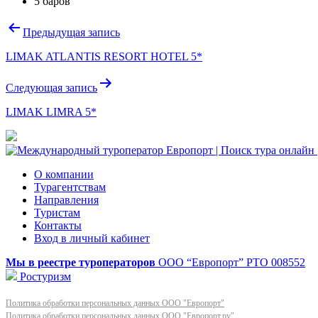
5 баров
Навигация
Предыдущая запись
по
LIMAK ATLANTIS RESORT HOTEL 5*
записям
Следующая запись
LIMAK LIMRA 5*
О компании
Турагентствам
Направления
Туристам
Контакты
Вход в личный кабинет
Мы в реестре туроператоров
ООО “Европорт”
РТО 008552
Ростуризм
Политика обработки персональных данных ООО "Европорт"
Политика обработки персональных данных ООО "Европорт.ру"