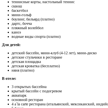
теннисные корты, настольный теннис
сквош
баскетбол
мини-гольф
боулинг, бильярд (платно)
дартс, бочча
пляжный волейбол
каноэ
водные виды спорта (платно)
Для детей:
детский бассейн, мини-клуб (4-12 лет), мини-диско
детские стульчики в ресторане
детская площадка
детская кроватка (бесплатно)
няня (платно)
В отеле:
3 открытых бассейна
крытый бассейн с подогревом
аквапарк
основной ресторан
4 a`la carte ресторана (итальянский, мексиканский, индий