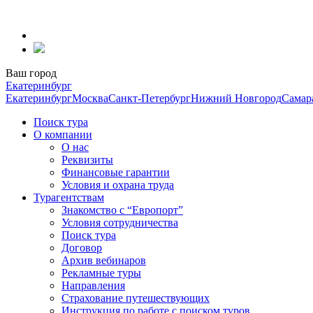
Перейти
к
содержанию
Ваш город
Екатеринбург
Екатеринбург
Москва
Санкт-Петербург
Нижний Новгород
Самар
Поиск тура
О компании
О нас
Реквизиты
Финансовые гарантии
Условия и охрана труда
Турагентствам
Знакомство с “Европорт”
Условия сотрудничества
Поиск тура
Договор
Архив вебинаров
Рекламные туры
Направления
Страхование путешествующих
Инструкция по работе с поиском туров