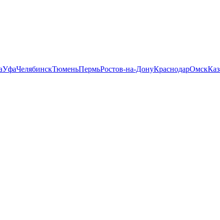
а
Уфа
Челябинск
Тюмень
Пермь
Ростов-на-Дону
Краснодар
Омск
Каз