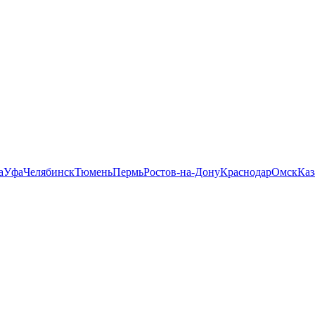
а
Уфа
Челябинск
Тюмень
Пермь
Ростов-на-Дону
Краснодар
Омск
Каз