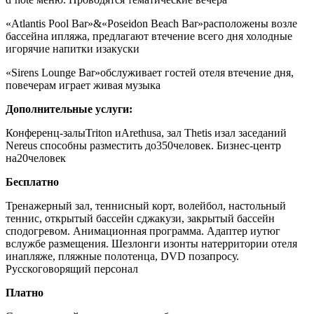
«Atlantis Pool Bar»
&
«Poseidon Beach Bar»
расположены возле
бассейна ипляжа, предлагают втечение всего дня холодные
игорячие напитки изакуски
«Sirens Lounge Bar»
обслуживает гостей отеля втечение дня,
повечерам играет живая музыка
Дополнительные услуги:
Конференц-залы
Triton иArethusa, зал Thetis изал заседаний
Nereus способны разместить до350человек. Бизнес-центр
на20человек
Бесплатно
Тренажерный зал, теннисный корт, волейбол, настольный
теннис, открытый бассейн сджакузи, закрытый бассейн
сподогревом. Анимационная программа. Адаптер иутюг
вслужбе размещения. Шезлонги изонты натерритории отеля
инапляже, пляжные полотенца, DVD позапросу.
Русскоговорящий персонал
Платно