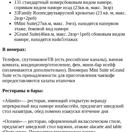
131 стандартный номер
сбоковым видом наморе,
спрямым видом наморе исад (23кв.м, макс. 3взр)
33Family Room
сдвухъярусной кроватью (23 кв. м, макс.
2взр+2реб)
9Mini Suite
(27кв.м, макс. 3чел), находятся напервом
этаже, боковой вид наморе
2Grand Suite
(46кв.м, макс. 2взр+1реб) сбоковым видом
наморе, находятся на4и5этажах
В номерах:
Телефон, спутниковоеТВ (есть российские каналы), ванная
комната, кондиционер/отопление, фен, мини-бар исейф
(оплачиваются дополнительно). Вномерах Mini Suite иGrand
Suite есть принадлежности для приготовления чая/кофе
ипредоставляются халаты итапочки
Рестораны и бары:
«Atlantis»
— ресторан, имеющий открытую веранду
ипрекрасный вид наморе инабассейн, предлагает шведский
стол назавтрак, обед поменю изакуски втечение дня
«Oceanis»
— ресторан, оформленный вклассическом стиле,
предлагает шведский стол наужин, атакже аlacarte and table
d’hote меню. Проводятся тематические вечера