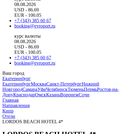
08.08.2026
USD
- 86.69
EUR
- 100.05
+7 (343) 385 60 67
booking@evroport.ru
курс валюты
08.08.2026
USD
- 86.69
EUR
- 100.05
+7 (343) 385 60 67
booking@evroport.ru
Ваш город
Екатеринбург
Екатеринбург
Москва
Санкт-Петербург
Нижний
Новгород
Самара
Уфа
Челябинск
Тюмень
Пермь
Ростов-на-
Дону
Краснодар
Омск
Казань
Воронеж
Сочи
Главная
Направления
Кипр
Отели
LORDOS BEACH HOTEL 4*