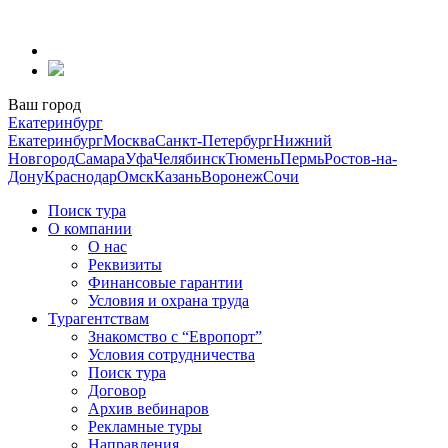
Перейти
к
содержанию
Ваш город
Екатеринбург
Екатеринбург
Москва
Санкт-Петербург
Нижний
Новгород
Самара
Уфа
Челябинск
Тюмень
Пермь
Ростов-на-
Дону
Краснодар
Омск
Казань
Воронеж
Сочи
Поиск тура
О компании
О нас
Реквизиты
Финансовые гарантии
Условия и охрана труда
Турагентствам
Знакомство с “Европорт”
Условия сотрудничества
Поиск тура
Договор
Архив вебинаров
Рекламные туры
Направления