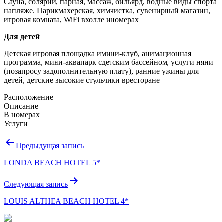
Сауна, солярий, парная, массаж, бильярд, водные виды спорта
напляже. Парикмахерская, химчистка, сувенирный магазин,
игровая комната, WiFi вхолле иномерах
Для детей
Детская игровая площадка имини-клуб, анимационная
программа, мини-аквапарк сдетским бассейном, услуги няни
(позапросу задополнительную плату), ранние ужины для
детей, детские высокие стульчики вресторане
Расположение
Описание
В номерах
Услуги
Навигация
Предыдущая запись
по
LONDA BEACH HOTEL 5*
записям
Следующая запись
LOUIS ALTHEA BEACH HOTEL 4*