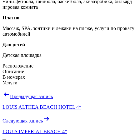
мини-футбола, гандбола, баскетбола, аквааэробика, бильярд –
игровая комната
Платно
Массаж, SPA, з
онтики и лежаки на пляже, услуги по прокату
автомобилей
Для детей
Детская площадка
Расположение
Описание
В номерах
Услуги
Навигация
Предыдущая запись
по
LOUIS ALTHEA BEACH HOTEL 4*
записям
Следующая запись
LOUIS IMPERIAL BEACH 4*