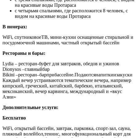
на красивые воды Протараса
с четырьмя спальнями, где расположится 8 человек, с
видом на красивые воды Протараса
В номерах:
WiFi, спутниковоеТВ, мини-кухни оснащенные стиральной и
посудомоечной машинами, частный открытый бассейн
Рестораны и бары:
Lydia – ресторан-буфет для завтраков, обедов и ужинов
Dionysos –
главный
бар
Bikini –
ресторан
–
бар
при
бассейне
.
Подаются
напитки
и
закуски
Каждый вечер устраиваются тематические вечера, например
кипрский, греческий, китайский, барбекю, итальянский,
мексиканский, вечер карвинга, международный и «вкус
Азии»
Дополнительные услуги:
Бесплатно
WiFi, открытый бассейн, завтрак, парковка, спорт-зал, сауна,
пляжный волейбол,теннис, многофункциональный корт для