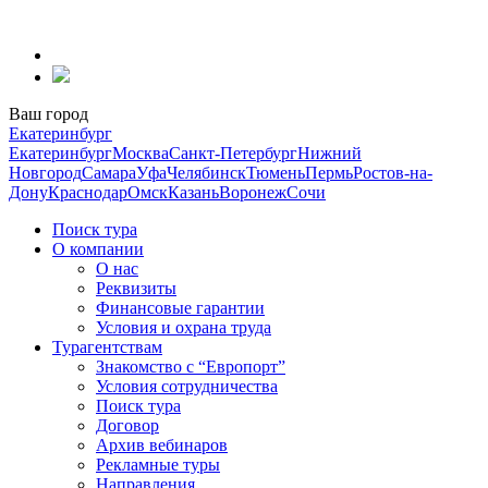
Перейти
к
содержанию
Ваш город
Екатеринбург
Екатеринбург
Москва
Санкт-Петербург
Нижний
Новгород
Самара
Уфа
Челябинск
Тюмень
Пермь
Ростов-на-
Дону
Краснодар
Омск
Казань
Воронеж
Сочи
Поиск тура
О компании
О нас
Реквизиты
Финансовые гарантии
Условия и охрана труда
Турагентствам
Знакомство с “Европорт”
Условия сотрудничества
Поиск тура
Договор
Архив вебинаров
Рекламные туры
Направления