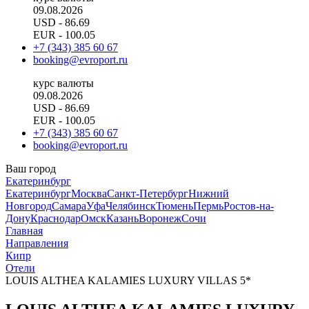
09.08.2026
USD
- 86.69
EUR
- 100.05
+7 (343) 385 60 67
booking@evroport.ru
курс валюты
09.08.2026
USD
- 86.69
EUR
- 100.05
+7 (343) 385 60 67
booking@evroport.ru
Ваш город
Екатеринбург
Екатеринбург
Москва
Санкт-Петербург
Нижний
Новгород
Самара
Уфа
Челябинск
Тюмень
Пермь
Ростов-на-
Дону
Краснодар
Омск
Казань
Воронеж
Сочи
Главная
Направления
Кипр
Отели
LOUIS ALTHEA KALAMIES LUXURY VILLAS 5*