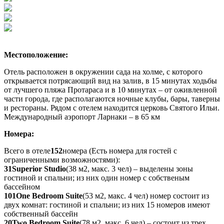
Местоположение:
Отель расположен в окружении сада на холме, с которого
открывается потрясающий вид на залив, в 15 минутах ходьбы
от лучшего пляжа Протараса и в 10 минутах – от оживленной
части города, где располагаются ночные клубы, бары, таверны
и рестораны. Рядом с отелем находится церковь Святого Ильи.
Международный аэропорт Ларнаки – в 65 км
Номера:
Всего в отеле
152
номера (Есть номера для гостей с
ограниченными возможностями):
31
Superior Studio
(38 м2, макс. 3 чел) – выделены зоны
гостиной и спальни; из них один номер с собственым
бассейном
101
One Bedroom Suite
(53 м2, макс. 4 чел) номер состоит из
двух комнат: гостиной и спальни; из них 15 номеров имеют
собственный бассейн
20
Two Bedroom Suite
(78 м2, макс. 6 чел) – состоит из трех