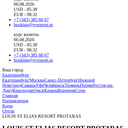
06.08.2026
USD
- 85.38
EUR
- 98.32
+7 (343) 385 60 67
booking@evroport.ru
курс валюты
06.08.2026
USD
- 85.38
EUR
- 98.32
+7 (343) 385 60 67
booking@evroport.ru
Ваш город
Екатеринбург
Екатеринбург
Москва
Санкт-Петербург
Нижний
Новгород
Самара
Уфа
Челябинск
Тюмень
Пермь
Ростов-на-
Дону
Краснодар
Омск
Казань
Воронеж
Сочи
Главная
Направления
Кипр
Отели
LOUIS ST ELIAS RESORT PROTARAS