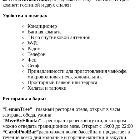
комнат: гостиной и двух спален
Удобства в номерах
Кондиционер
Ванная комната
ТВ со спутниковой антенной
W-Fi
Радио
Телефон
Фен
Сейф
Принадлежности для приготовления чая/кофе,
микроволновая печь, холодильник
Просторный балкон или терраса
Халаты и тапочки
Рестораны и бары:
“
Lemon
Tree
” –
главный ресторан отеля, открыт в часы
завтрака, обеда, ужина
“
Meze
By
Elliniko
” –
ресторан греческой кухни, в котором
можно отведать традиционное мезе. Открыт с 19:00 до 22:00
“
Carob
Pool
Bar
”
расположен возле бассейна и предлагает в
течение всего дня холодные и горячие напитки и закуски