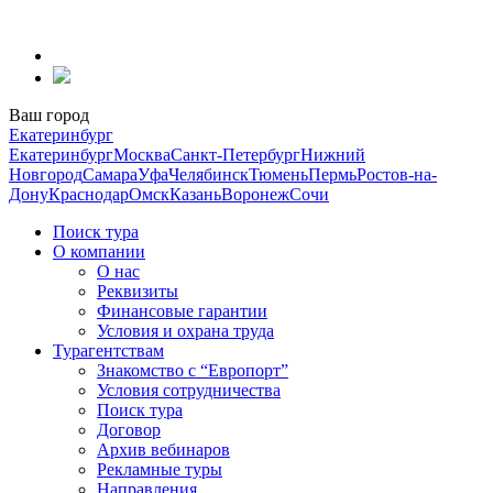
Перейти
к
содержанию
Ваш город
Екатеринбург
Екатеринбург
Москва
Санкт-Петербург
Нижний
Новгород
Самара
Уфа
Челябинск
Тюмень
Пермь
Ростов-на-
Дону
Краснодар
Омск
Казань
Воронеж
Сочи
Поиск тура
О компании
О нас
Реквизиты
Финансовые гарантии
Условия и охрана труда
Турагентствам
Знакомство с “Европорт”
Условия сотрудничества
Поиск тура
Договор
Архив вебинаров
Рекламные туры
Направления