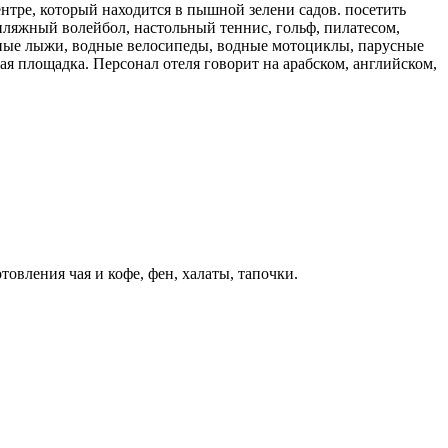
ентре, который находится в пышной зелени садов. посетить
 пляжный волейбол, настольный теннис, гольф, пилатесом,
одные лыжи, водные велосипеды, водные мотоциклы, парусные
вая площадка. Персонал отеля говорит на арабском, английском,
овления чая и кофе, фен, халаты, тапочки.