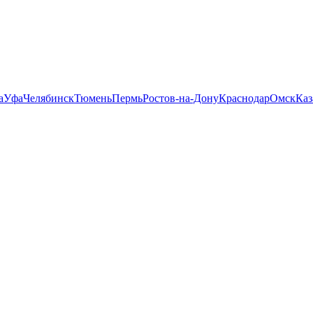
а
Уфа
Челябинск
Тюмень
Пермь
Ростов-на-Дону
Краснодар
Омск
Каз