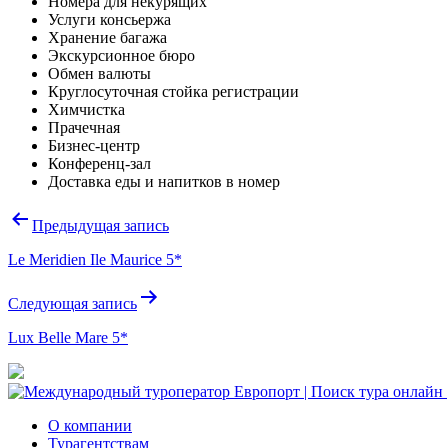
Номера для некурящих
Услуги консьержа
Хранение багажа
Экскурсионное бюро
Обмен валюты
Круглосуточная стойка регистрации
Химчистка
Прачечная
Бизнес-центр
Конференц-зал
Доставка еды и напитков в номер
Навигация
Предыдущая запись
по
Le Meridien Ile Maurice 5*
записям
Следующая запись
Lux Belle Mare 5*
О компании
Турагентствам