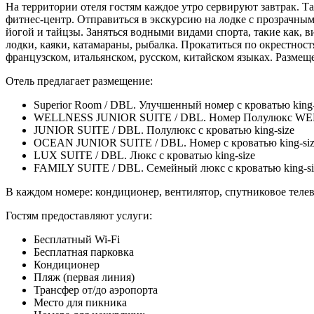
На территории отеля гостям каждое утро сервируют завтрак. Та
фитнес-центр. Отправиться в экскурсию на лодке с прозрачным 
йогой и тайцзы. Заняться водными видами спорта, такие как, 
лодки, каяки, катамараны, рыбалка. Прокатиться по окрестност
французском, итальянском, русском, китайском языках. Разме
Отель предлагает размещение:
Superior Room / DBL. Улучшенный номер с кроватью king-
WELLNESS JUNIOR SUITE / DBL. Номер Полулюкс WELL
JUNIOR SUITE / DBL. Полулюкс с кроватью king-size
OCEAN JUNIOR SUITE / DBL. Номер с кроватью king-si
LUX SUITE / DBL. Люкс с кроватью king-size
FAMILY SUITE / DBL. Семейный люкс с кроватью king-si
В каждом номере: кондиционер, вентилятор, спутниковое телеви
Гостям предоставляют услуги:
Бесплатный Wi-Fi
Бесплатная парковка
Кондиционер
Пляж (первая линия)
Трансфер от/до аэропорта
Место для пикника