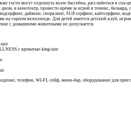
кже гости могут отдохнуть возле бассейна, расслабиться в спа-ц
дном, в кинотеатр, провести время за игрой в теннис, бильярд,
виндсерфинг, дайвинг, снорклинг, SUP-серфинг, кайтсерфинг, в
ям на горном велосипеде. Для детей имеется детский клуб, игро
щение с домашними животными не допускается.
size
NESS с кроватью king-size
ze
ze
дение, телефон, WI-FI, сейф, мини-бар, оборудование для пригот