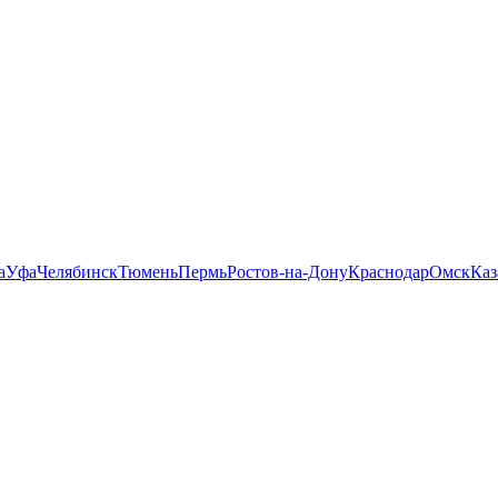
а
Уфа
Челябинск
Тюмень
Пермь
Ростов-на-Дону
Краснодар
Омск
Каз