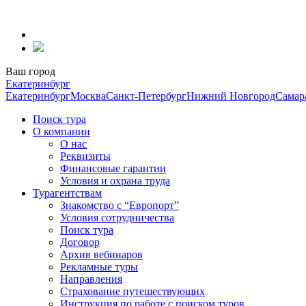
Перейти
к
содержанию
Ваш город
Екатеринбург
Екатеринбург
Москва
Санкт-Петербург
Нижний Новгород
Самар
Поиск тура
О компании
О нас
Реквизиты
Финансовые гарантии
Условия и охрана труда
Турагентствам
Знакомство с “Европорт”
Условия сотрудничества
Поиск тура
Договор
Архив вебинаров
Рекламные туры
Направления
Страхование путешествующих
Инструкция по работе с поиском туров