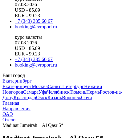
07.08.2026
USD
- 85.89
EUR
- 99.23
+7 (343) 385 60 67
booking@evroport.ru
курс валюты
07.08.2026
USD
- 85.89
EUR
- 99.23
+7 (343) 385 60 67
booking@evroport.ru
Ваш город
Екатеринбург
Екатеринбург
Москва
Санкт-Петербург
Нижний
Новгород
Самара
Уфа
Челябинск
Тюмень
Пермь
Ростов-на-
Дону
Краснодар
Омск
Казань
Воронеж
Сочи
Главная
Направления
ОАЭ
Отели
Madinat Jumeirah – Al Qasr 5*