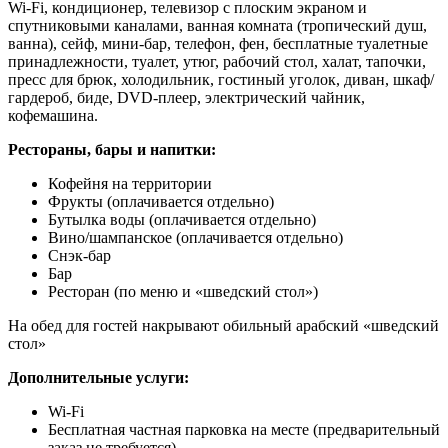
Wi-Fi, кондиционер, телевизор с плоским экраном и
спутниковыми каналами, ванная комната (тропический душ,
ванна), сейф, мини-бар, телефон, фен, б
есплатные туалетные
принадлежности
, т
уалет,
утюг, рабочий стол, х
алат, тапочки,
пресс для брюк, холодильник, гостиный уголок, диван, шкаф/
гардероб, биде, DVD-плеер, электрический чайник,
кофемашина.
Рестораны, бары и напитки:
Кофейня на территории
Фрукты
(оплачивается отдельно)
Бутылка воды
(оплачивается отдельно)
Вино/шампанское
(оплачивается отдельно)
Снэк-бар
Бар
Ресторан (по меню и «шведский стол»)
На обед для гостей накрывают обильный арабский «шведский
стол»
Дополнительные услуги:
Wi-Fi
Бесплатная частная парковка на месте (предварительный
заказ не требуется)