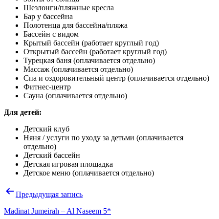
Шезлонги/пляжные кресла
Бар у бассейна
Полотенца для бассейна/пляжа
Бассейн с видом
Крытый бассейн (работает круглый год)
Открытый бассейн (работает круглый год)
Турецкая баня
(оплачивается отдельно)
Массаж
(оплачивается отдельно)
Спа и оздоровительный центр
(оплачивается отдельно)
Фитнес-центр
Сауна
(оплачивается отдельно)
Для детей:
Детский клуб
Няня / услуги по уходу за детьми
(оплачивается
отдельно)
Детский бассейн
Детская игровая площадка
Детское меню
(оплачивается отдельно)
Навигация
Предыдущая запись
по
Madinat Jumeirah – Al Naseem 5*
записям