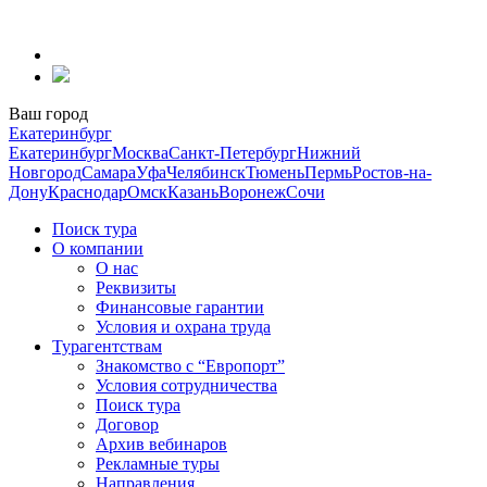
Перейти
к
содержанию
Ваш город
Екатеринбург
Екатеринбург
Москва
Санкт-Петербург
Нижний
Новгород
Самара
Уфа
Челябинск
Тюмень
Пермь
Ростов-на-
Дону
Краснодар
Омск
Казань
Воронеж
Сочи
Поиск тура
О компании
О нас
Реквизиты
Финансовые гарантии
Условия и охрана труда
Турагентствам
Знакомство с “Европорт”
Условия сотрудничества
Поиск тура
Договор
Архив вебинаров
Рекламные туры
Направления