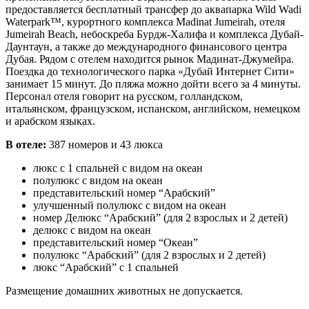
предоставляется бесплатный трансфер до аквапарка Wild Wadi
Waterpark™, курортного комплекса Madinat Jumeirah, отеля
Jumeirah Beach, небоскреба Бурдж-Халифа и комплекса Дубай-
Даунтаун, а также до международного финансового центра
Дубая. Рядом с отелем находится рынок Мадинат-Джумейра.
Поездка до технологического парка «Дубай Интернет Сити»
занимает 15 минут. До пляжа можно дойти всего за 4 минуты.
Персонал отеля говорит на русском, голландском,
итальянском, французском, испанском, английском, немецком
и арабском языках.
В отеле:
387 номеров и 43 люкса
люкс с 1 спальней с видом на океан
полулюкс с видом на океан
представительский номер “Арабский”
улучшенный полулюкс с видом на океан
номер Делюкс “Арабский” (для 2 взрослых и 2 детей)
делюкс с видом на океан
представительский номер “Океан”
полулюкс “Арабский” (для 2 взрослых и 2 детей)
люкс “Арабский” с 1 спальней
Размещение домашних животных не допускается.