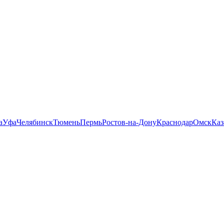
а
Уфа
Челябинск
Тюмень
Пермь
Ростов-на-Дону
Краснодар
Омск
Каз