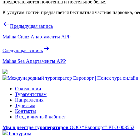
предоставляются полотенца и постельное белье.
К услугам гостей предлагается бесплатная частная парковка, б
Навигация
Предыдущая запись
по
Malina Cranz Апартаменты APP
записям
Следующая запись
Malina Sea Апартаменты APP
О компании
Турагентствам
Направления
Туристам
Контакты
Вход в личный кабинет
Мы в реестре туроператоров
ООО “Европорт”
РТО 008552
Ростуризм