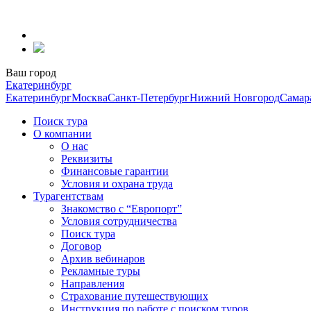
Перейти
к
содержанию
Ваш город
Екатеринбург
Екатеринбург
Москва
Санкт-Петербург
Нижний Новгород
Самар
Поиск тура
О компании
О нас
Реквизиты
Финансовые гарантии
Условия и охрана труда
Турагентствам
Знакомство с “Европорт”
Условия сотрудничества
Поиск тура
Договор
Архив вебинаров
Рекламные туры
Направления
Страхование путешествующих
Инструкция по работе с поиском туров