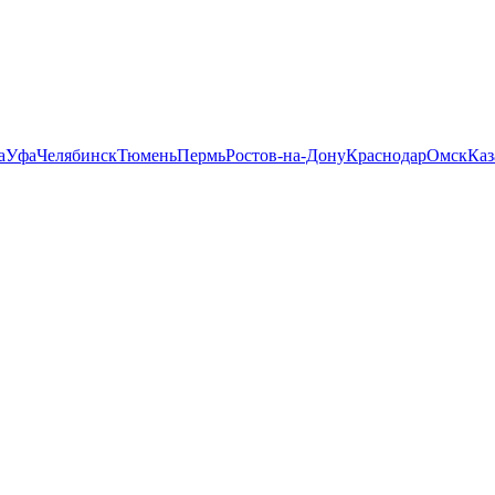
а
Уфа
Челябинск
Тюмень
Пермь
Ростов-на-Дону
Краснодар
Омск
Каз